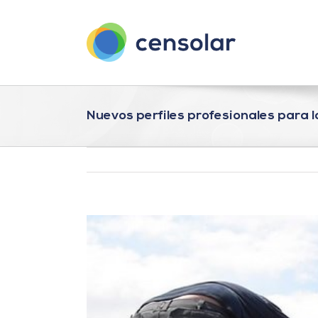
Saltar
al
contenido
Nuevos perfiles profesionales para l
Ver
imagen
más
grande