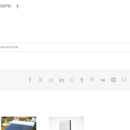
rbono y
comentarios
Facebook
X
Reddit
LinkedIn
WhatsApp
Tumblr
Pinterest
Vk
Xing
C
el
¿Son
rentables las