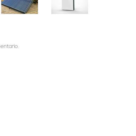
baterías en
los sistemas
conectados
a red?
entario.