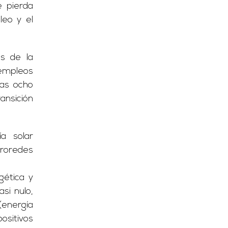
 pierda
leo y el
es de la
 empleos
Las ocho
nsición
ía solar
roredes
gética y
si nulo,
energía
ositivos