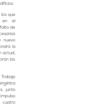
ificios.
 los que
 en el
falta de
cesarias
e nuevo
ondrá la
 actual,
bran las
.
 Trabajo
ergética
s, junto
 impulso
n cuatro