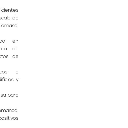
icientes
scala de
omasa,
zado en
ética de
ctos de
icos e
ficios y
asa para
emanda,
sitivos