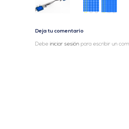
Optimizadores
tipos de
fotovoltaicos
de potencia y
sistemas
de célula
microinversores
solares
partida
térmicos de
baja
temperatura
Deja tu comentario
Debe
iniciar sesión
para escribir un com