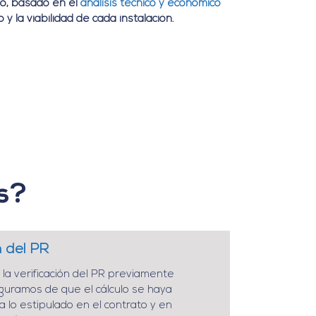
ado, basado en el
análisis técnico y económico
y la viabilidad de cada instalación.
s?
n del PR
la verificación del PR previamente
guramos de que el cálculo se haya
a lo estipulado en el contrato y en