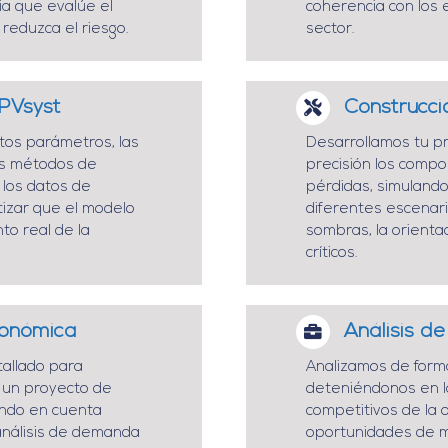
ia que evalúe el
coherencia con los 
 reduzca el riesgo.
sector.
 PVsyst
Construcci
ntos parámetros, las
Desarrollamos tu p
los métodos de
precisión los compon
 los datos de
pérdidas, simulando
izar que el modelo
diferentes escenari
to real de la
sombras, la orientaci
críticos.
conómica
Análisis de
tallado para
Analizamos de form
e un proyecto de
deteniéndonos en lo
endo en cuenta
competitivos de la 
 análisis de demanda
oportunidades de m