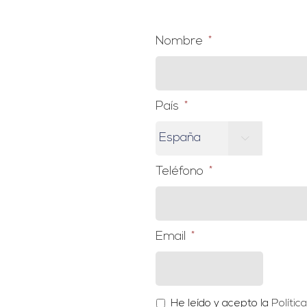
Nombre
*
País
*

Teléfono
*
Email
*
*
He leído y acepto la
Políti