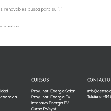
renovables busca para su [...]
in comentarios
CURSOS
CONTACTO
lidad
Proy. Inst. Energía Solar
info@censola
Teléfono: +34
generales
Proy. Inst. Energía FV
Intensivo Energía FV
Curso PVsyst