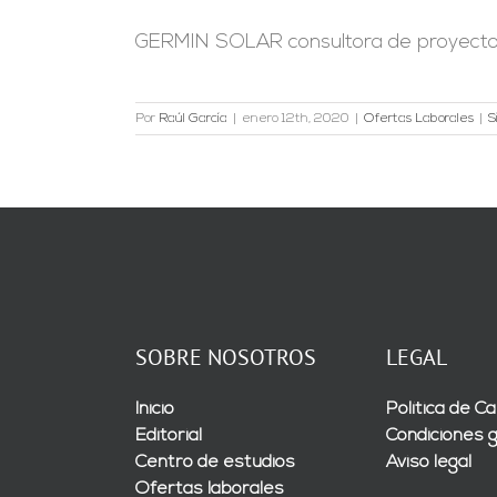
GERMIN SOLAR consultora de proyectos 
Por
Raúl García
|
enero 12th, 2020
|
Ofertas Laborales
|
S
SOBRE NOSOTROS
LEGAL
Inicio
Política de Ca
Editorial
Condiciones 
Centro de estudios
Aviso legal
Ofertas laborales