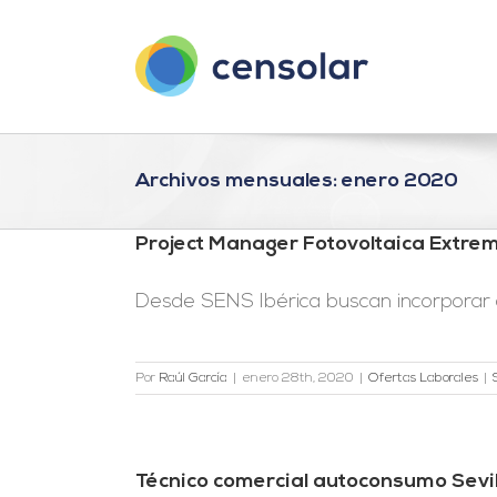
Saltar
al
contenido
Archivos mensuales:
enero 2020
Project Manager Fotovoltaica Extre
Desde SENS Ibérica buscan incorporar a 
Por
Raúl García
|
enero 28th, 2020
|
Ofertas Laborales
|
Técnico comercial autoconsumo Sevil