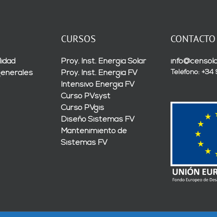
CURSOS
CONTACTO
lidad
Proy. Inst. Energía Solar
info@censola
Teléfono: +34
generales
Proy. Inst. Energía FV
Intensivo Energía FV
Curso PVsyst
Curso PVgis
Diseño Sistemas FV
Mantenimiento de
Sistemas FV