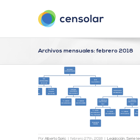
Saltar
al
contenido
Archivos mensuales:
febrero 2018
ca en España
ción España
Por
Alberto Soria
|
febrero 27th, 2018
|
Legislación
,
Serie le