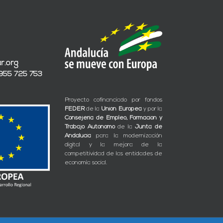
r.org
 955 725 753
Proyecto cofinanciado por fondos
FEDER
de la
Unión Europea
y por la
Consejería de Empleo, Formación y
Trabajo Autónomo
de la
Junta de
Andalucía
para la modernización
digital y la mejora de la
competitividad de las entidades de
economía social.