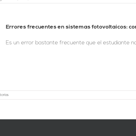
Errores frecuentes en sistemas fotovoltaicos: co
Es un error bastante frecuente que el estudiante nov
arios