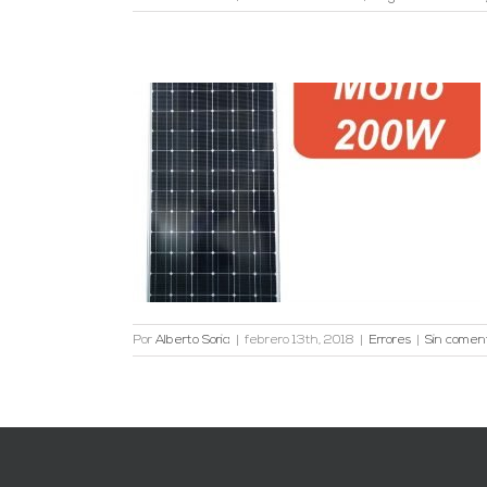
n sistemas
r potencia y
Por
Alberto Soria
|
febrero 13th, 2018
|
Errores
|
Sin coment