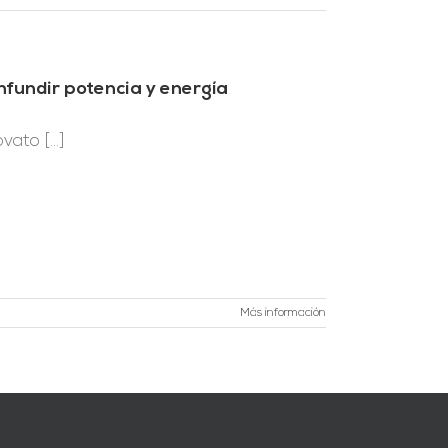
nfundir potencia y energía
ato [...]
Más información