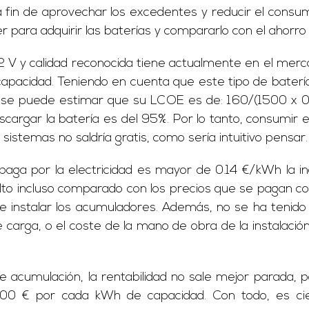
a fin de aprovechar los excedentes y reducir el consu
 para adquirir las baterías y compararlo con el ahorro 
 V y calidad reconocida tiene actualmente en el merc
apacidad. Teniendo en cuenta que este tipo de batería
 se puede estimar que su LCOE es de: 160/(1500 x 0
scargar la batería es del 95%. Por lo tanto, consumir 
istemas no saldría gratis, como sería intuitivo pensar.
paga por la electricidad es mayor de 0.14 €/kWh la in
to incluso comparado con los precios que se pagan com
le instalar los acumuladores. Además, no se ha tenido
e carga, o el coste de la mano de obra de la instalaci
de acumulación, la rentabilidad no sale mejor parada, 
1000 € por cada kWh de capacidad. Con todo, es cie