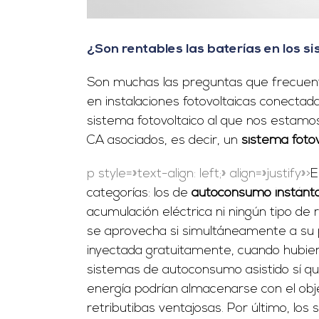
¿Son rentables las baterías en los 
Son muchas las preguntas que frecuente
en instalaciones fotovoltaicas conectad
sistema fotovoltaico al que nos estamo
CA asociados, es decir, un
sistema foto
p style=»text-align: left;» align=»justify»>
E
categorías: los de
autoconsumo instánt
acumulación eléctrica ni ningún tipo de r
se aprovecha si simultáneamente a su p
inyectada gratuitamente, cuando hubiera s
sistemas de autoconsumo asistido sí que
energía podrían almacenarse con el obje
retributibas ventajosas. Por último, lo