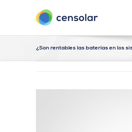
Saltar
al
contenido
¿Son rentables las baterías en los 
Ver
imagen
más
grande