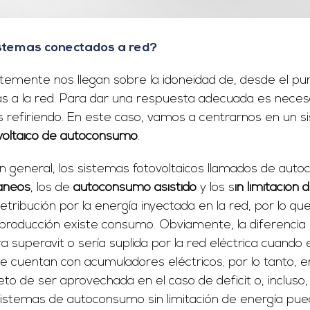
sistemas conectados a red?
mente nos llegan sobre la idoneidad de, desde el punt
as a la red. Para dar una respuesta adecuada es necesar
s refiriendo. En este caso, vamos a centrarnos en un 
voltaico de autoconsumo
.
n general, los sistemas fotovoltaicos llamados de aut
aneos
, los de
autoconsumo asistido
y los s
in limitación 
etribución por la energía inyectada en la red, por lo qu
roducción existe consumo. Obviamente, la diferencia 
uperavit o sería suplida por la red eléctrica cuando exi
 cuentan con acumuladores eléctricos; por lo tanto, en
to de ser aprovechada en el caso de deficit o, incluso,
s sistemas de autoconsumo sin limitación de energía pu