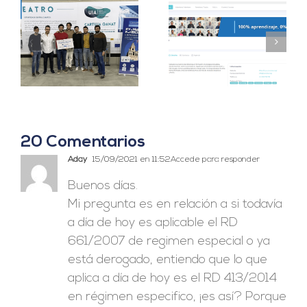
Censolar y Eunoia
Censolar se une a
alcanzan un
Climathon Sevilla
acuerdo de
2023
colaboración.
20 Comentarios
Aday
15/09/2021 en 11:52
Accede para responder
Buenos días.
Mi pregunta es en relación a si todavía
a día de hoy es aplicable el RD
661/2007 de regimen especial o ya
está derogado, entiendo que lo que
aplica a día de hoy es el RD 413/2014
en régimen especifico, ¡es así? Porque