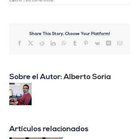
España
|
20 Comentarios
Share This Story, Choose Your Platform!
Facebook
X
Reddit
LinkedIn
WhatsApp
Tumblr
Pinterest
Vk
Xing
Correo
electrón
Sobre el Autor:
Alberto Soria
Artículos relacionados