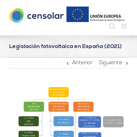
Saltar
al
contenido
Legislación fotovoltaica en España (2021)
Anterior
Siguiente
Ver
imagen
más
grande