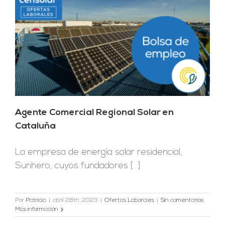
Agente Comercial Regional Solar en
Cataluña
La empresa de energía solar residencial,
Sunhero, cuyos fundadores [...]
Por
Patricia
|
abril 28th, 2023
|
Ofertas Laborales
|
Sin comentarios
Más información