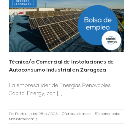
Técnico/a Comercial de Instalaciones de
Autoconsumo Industrial en Zaragoza
La empresa líder de Energías Renovables,
Capital Energy, con [...]
Por
Patricia
|
abril 28th, 2023
|
Ofertas Laborales
|
Sin comentarios
Más información