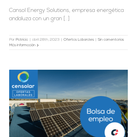
Cansol Energy Solutions, empresa energética
andaluza con un gran [...]
Por
Patricia
|
abril 28th, 2023
|
Ofertas Laborales
|
Sin comentarios
Más información