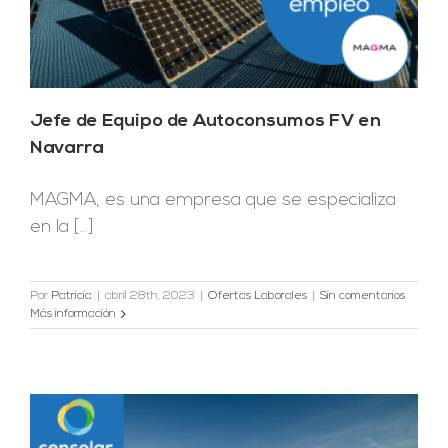
Jefe de Equipo de Autoconsumos FV en
Navarra
MAGMA, es una empresa que se especializa
en la [...]
Por
Patricia
|
abril 28th, 2023
|
Ofertas Laborales
|
Sin comentarios
Más información