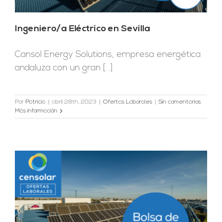
Ingeniero/a Eléctrico en Sevilla
Cansol Energy Solutions, empresa energética
andaluza con un gran [...]
Por
Patricia
|
abril 28th, 2023
|
Ofertas Laborales
|
Sin comentarios
Más información