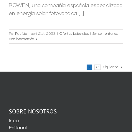
POWEN, una compañía española especializada
en energía solar fotovoltaica [...]
Por
Patricia
|
abril 21st, 2023
|
Ofertas Laborales
|
Sin comentarios
Más información
1
2
Siguiente
SOBRE NOSOTROS
Inicio
Editorial