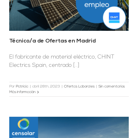
Técnico/a de Ofertas en Madrid
El fabricante de material eléctrico, CHINT
Electrics Spain, centrado [...]
Por
Patricia
|
abril 28th, 2023
|
Ofertas Laborales
|
Sin comentarios
Más información