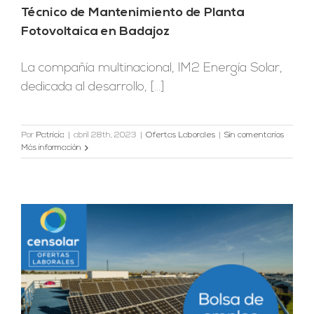
Técnico de Mantenimiento de Planta
Fotovoltaica en Badajoz
La compañía multinacional, IM2 Energía Solar,
dedicada al desarrollo, [...]
Por
Patricia
|
abril 28th, 2023
|
Ofertas Laborales
|
Sin comentarios
Más información