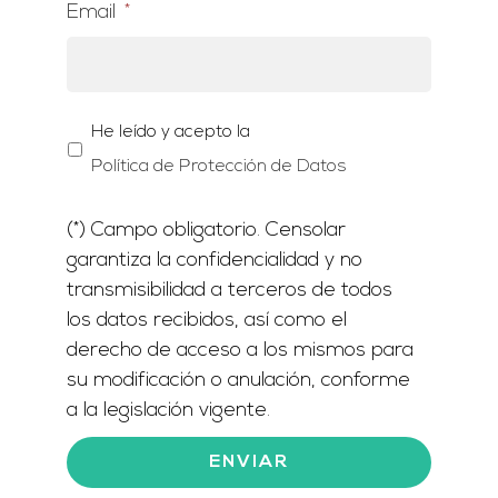
Email
*
(*)
He leído y acepto la
Campo
Política de Protección de Datos
obligatorio.
Censolar
(*) Campo obligatorio. Censolar
garantiza
la
garantiza la confidencialidad y no
confidencialidad
transmisibilidad a terceros de todos
y
los datos recibidos, así como el
no
derecho de acceso a los mismos para
transmisibilidad
su modificación o anulación, conforme
a
a la legislación vigente.
terceros
de
todos
los