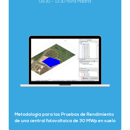
09:30 – 13:30 hora Madrid
Metodología para las Pruebas de Rendimiento
de una central fotovoltaica de 30 MWp en suelo