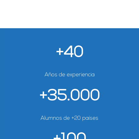
datos
recibidos,
así
como
el
derecho
de
+40
acceso
a
los
Años de experiencia
mismos
para
su
+35.000
modificación
o
anulación,
Alumnos de +20 países
conforme
a
la