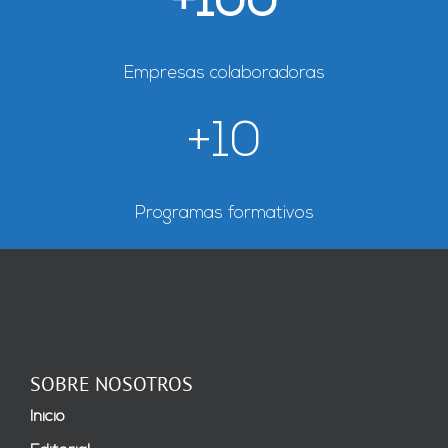
+100
legislación
vigente.
*
Empresas colaboradoras
+10
Programas formativos
SOBRE NOSOTROS
Inicio