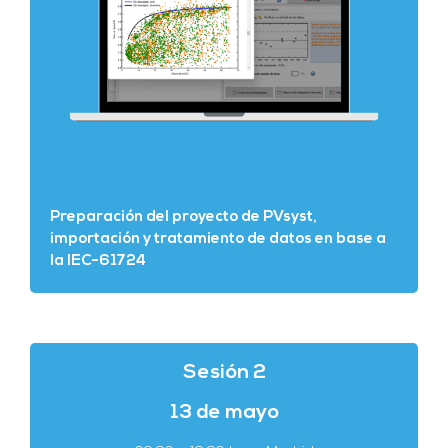
Preparación del proyecto de PVsyst,
importación y tratamiento de datos en base a
la IEC-61724
Sesión 2
13 de mayo