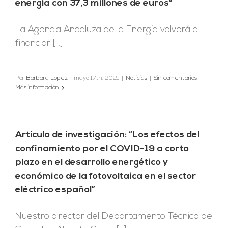
energía con 37,3 millones de euros”
La Agencia Andaluza de la Energía volverá a
financiar [...]
Por
Barbara Lopez
|
mayo 17th, 2021
|
Noticias
|
Sin comentarios
Más información
Artículo de investigación: “Los efectos del
confinamiento por el COVID-19 a corto
plazo en el desarrollo energético y
económico de la fotovoltaica en el sector
eléctrico español”
Nuestro director del Departamento Técnico de