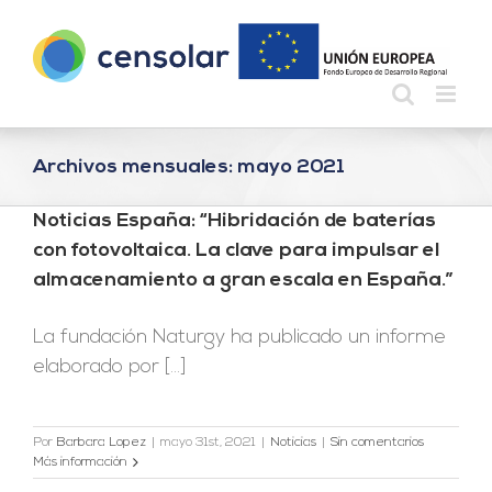
Saltar
al
contenido
Archivos mensuales:
mayo 2021
Noticias España: “Hibridación de baterías
con fotovoltaica. La clave para impulsar el
almacenamiento a gran escala en España.”
La fundación Naturgy ha publicado un informe
elaborado por [...]
Por
Barbara Lopez
|
mayo 31st, 2021
|
Noticias
|
Sin comentarios
Más información