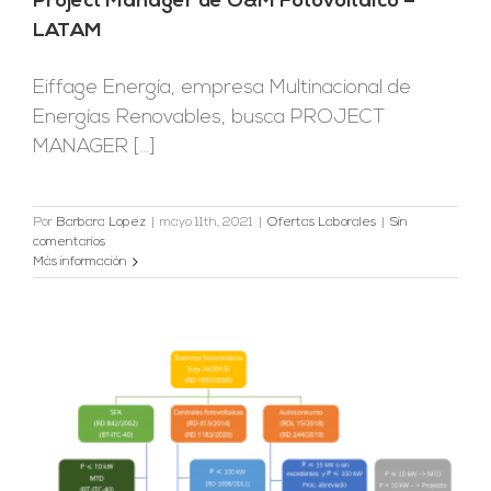
Project Manager de O&M Fotovoltaico –
LATAM
Eiffage Energía, empresa Multinacional de
Energías Renovables, busca PROJECT
MANAGER [...]
Por
Barbara Lopez
|
mayo 11th, 2021
|
Ofertas Laborales
|
Sin
comentarios
Más información