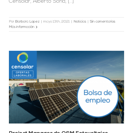
Censolar, Alberto Soria, [...]
Por
Barbara Lopez
|
mayo 13th, 2021
|
Noticias
|
Sin comentarios
Más información