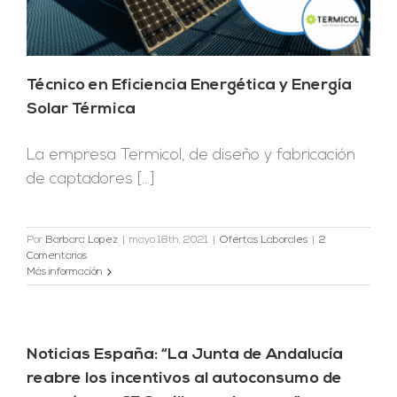
Técnico en Eficiencia Energética y Energía
Solar Térmica
La empresa Termicol, de diseño y fabricación
de captadores [...]
Por
Barbara Lopez
|
mayo 18th, 2021
|
Ofertas Laborales
|
2
Comentarios
Más información
Noticias España: “La Junta de Andalucía
reabre los incentivos al autoconsumo de