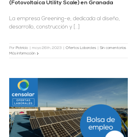
(Fotovoltaica Utility Scale) en Granada
La empresa Greening-e, dedicada al diseño,
desarrollo, construcción y [...]
Por
Patricia
|
mayo 26th, 2023
|
Ofertas Laborales
|
Sin comentarios
Más información