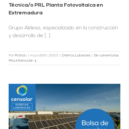
Técnica/o PRL Planta Fotovoltaica en
Extremadura
Grupo Aldesa, especializado en la construcción
y desarrollo de [...]
Por
Patricia
|
mayo 26th, 2023
|
Ofertas Laborales
|
Sin comentarios
Más información