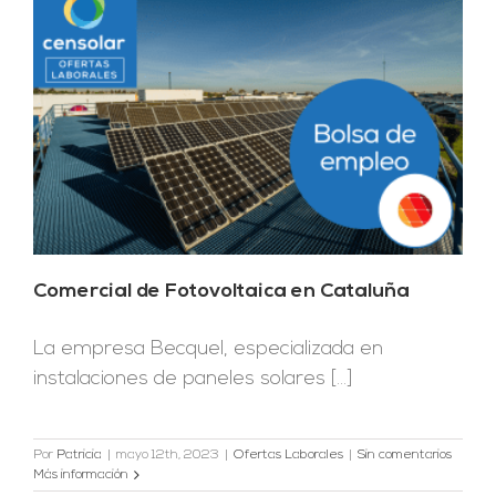
Comercial de Fotovoltaica en Cataluña
La empresa Becquel, especializada en
instalaciones de paneles solares [...]
Por
Patricia
|
mayo 12th, 2023
|
Ofertas Laborales
|
Sin comentarios
Más información