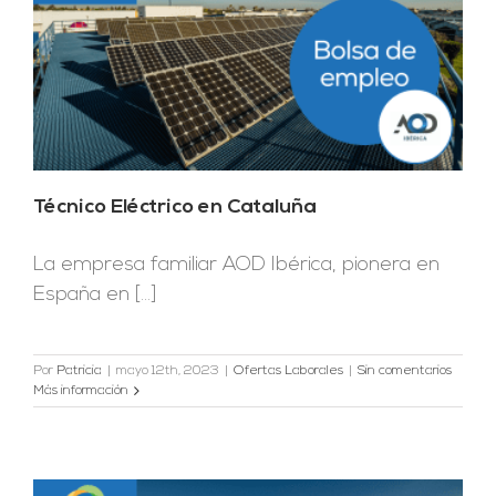
Técnico Eléctrico en Cataluña
La empresa familiar AOD Ibérica, pionera en
España en [...]
Por
Patricia
|
mayo 12th, 2023
|
Ofertas Laborales
|
Sin comentarios
Más información