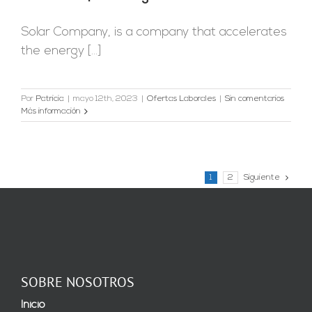
Solar Company, is a company that accelerates
the energy [...]
Por
Patricia
|
mayo 12th, 2023
|
Ofertas Laborales
|
Sin comentarios
Más información
1
2
Siguiente
SOBRE NOSOTROS
Inicio