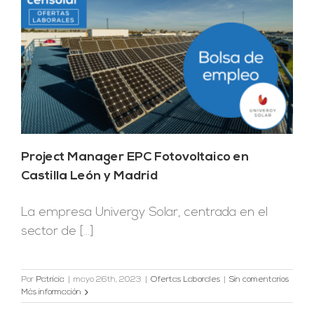
Project Manager EPC Fotovoltaico en
Castilla León y Madrid
La empresa Univergy Solar, centrada en el
sector de [...]
Por
Patricia
|
mayo 26th, 2023
|
Ofertas Laborales
|
Sin comentarios
Más información