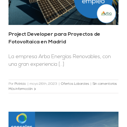
Project Developer para Proyectos de
Fotovoltaica en Madrid
La empresa Arba Energías Renovables, con
una gran experiencia [...]
Por
Patricia
|
mayo 26th, 2023
|
Ofertas Laborales
|
Sin comentarios
Más información