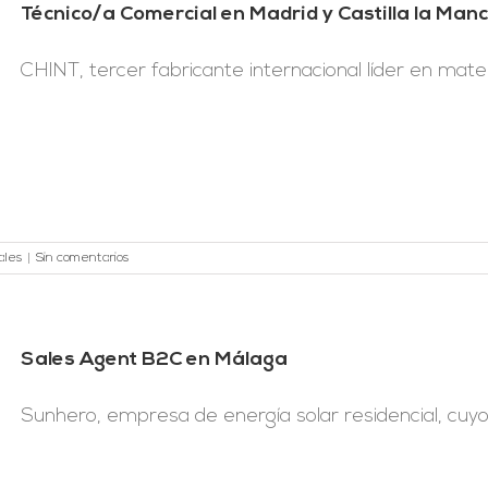
Técnico/a Comercial en Madrid y Castilla la Man
CHINT, tercer fabricante internacional líder en materia
ales
|
Sin comentarios
Sales Agent B2C en Málaga
Sunhero, empresa de energía solar residencial, cuyos