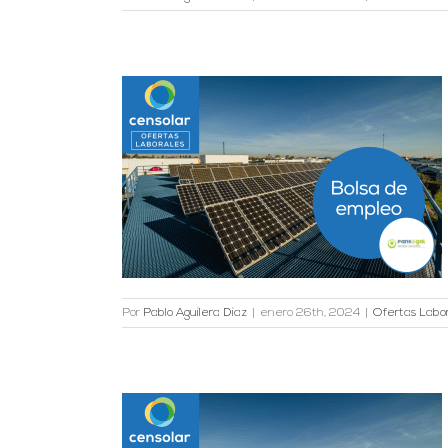
e Energías
adrid
es
Por
Pablo Aguilera Diaz
|
enero 26th, 2024
|
Ofertas Labo