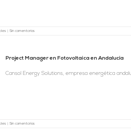
ales
|
Sin comentarios
Project Manager en Fotovoltaica en Andalucía
Cansol Energy Solutions, empresa energética andaluz
ales
|
Sin comentarios