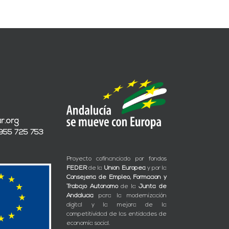
r.org
 955 725 753
Proyecto cofinanciado por fondos
FEDER
de la
Unión Europea
y por la
Consejería de Empleo, Formación y
Trabajo Autónomo
de la
Junta de
Andalucía
para la modernización
digital y la mejora de la
competitividad de las entidades de
economía social.