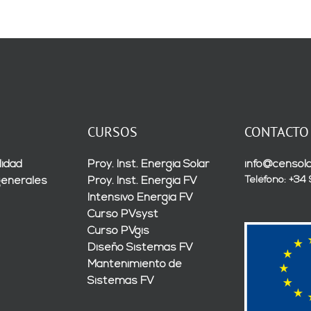
CURSOS
CONTACTO
lidad
Proy. Inst. Energía Solar
info@censola
Teléfono: +34
generales
Proy. Inst. Energía FV
Intensivo Energía FV
Curso PVsyst
Curso PVgis
Diseño Sistemas FV
Mantenimiento de
Sistemas FV