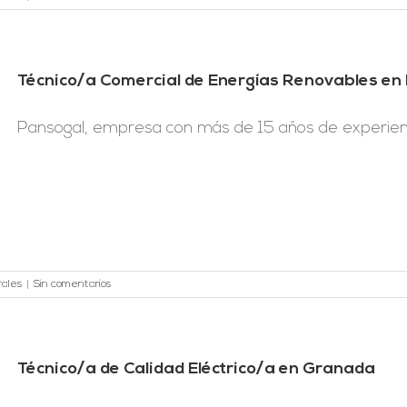
Técnico/a Comercial de Energías Renovables en
Pansogal, empresa con más de 15 años de experiencia
rales
|
Sin comentarios
Técnico/a de Calidad Eléctrico/a en Granada