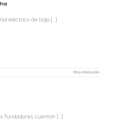
cha
l eléctrico de baja [...]
Más información
 fundadores cuentan [...]