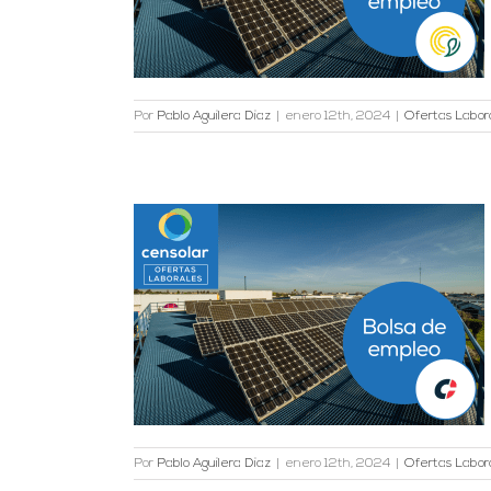
es
Por
Pablo Aguilera Diaz
|
enero 12th, 2024
|
Ofertas Labor
ovoltaica en
es
Por
Pablo Aguilera Diaz
|
enero 12th, 2024
|
Ofertas Labor