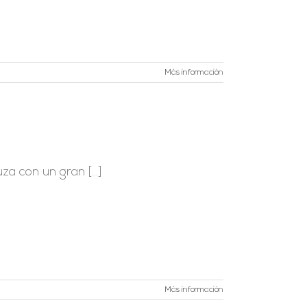
Más información
a con un gran [...]
Más información