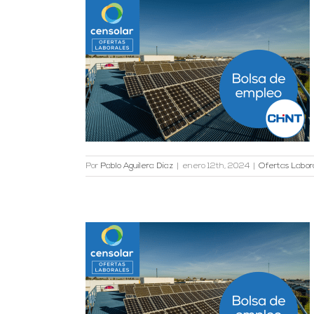
drid y Castilla
es
Por
Pablo Aguilera Diaz
|
enero 12th, 2024
|
Ofertas Labor
n Málaga