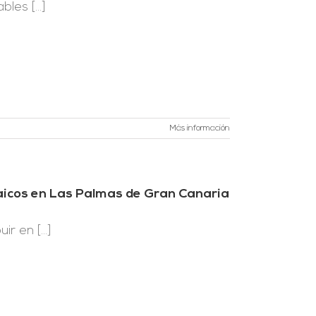
les [...]
Más información
taicos en Las Palmas de Gran Canaria
r en [...]