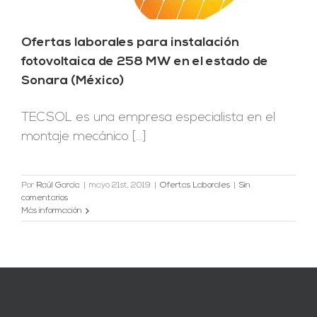
Ofertas laborales para instalación
fotovoltaica de 258 MW en el estado de
Sonara (México)
TECSOL es una empresa especialista en el
montaje mecánico [...]
Por
Raúl García
|
mayo 21st, 2019
|
Ofertas Laborales
|
Sin
comentarios
Más información