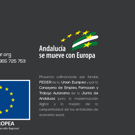
r.org
 955 725 753
Proyecto cofinanciado por fondos
FEDER
de la
Unión Europea
y por la
Consejería de Empleo, Formación y
Trabajo Autónomo
de la
Junta de
Andalucía
para la modernización
digital y la mejora de la
competitividad de las entidades de
economía social.