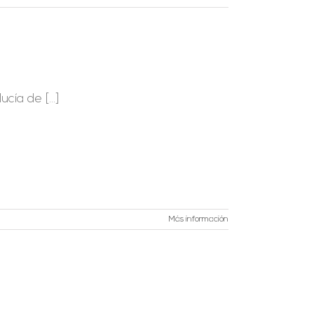
ía de [...]
Más información