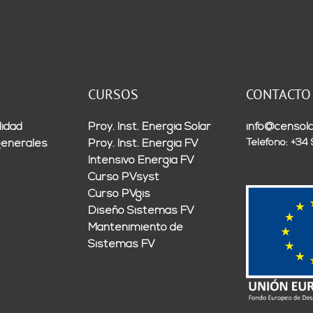
CURSOS
CONTACTO
lidad
Proy. Inst. Energía Solar
info@censola
Teléfono: +34
generales
Proy. Inst. Energía FV
Intensivo Energía FV
Curso PVsyst
Curso PVgis
Diseño Sistemas FV
Mantenimiento de
Sistemas FV