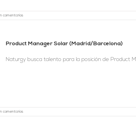
in comentarios
Product Manager Solar (Madrid/Barcelona)
Naturgy busca talento para la posición de Product Ma
in comentarios