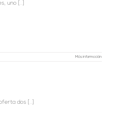
 uno [...]
Más información
erta dos [...]