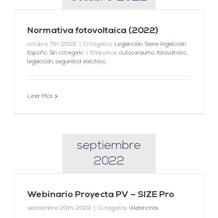
Normativa fotovoltaica (2022)
octubre 7th, 2022
|
Categorías:
Legislación
,
Serie legislación
España
,
Sin categoría
|
Etiquetas:
autoconsumo
,
fotovoltaica
,
legislación
,
seguridad eléctrica
Leer Más
septiembre
2022
Webinario Proyecta PV – SIZE Pro
septiembre 20th, 2022
|
Categorías:
Webinarios