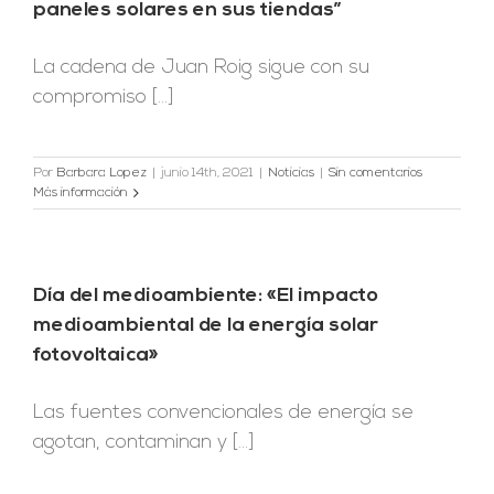
paneles solares en sus tiendas”
La cadena de Juan Roig sigue con su
compromiso [...]
Por
Barbara Lopez
|
junio 14th, 2021
|
Noticias
|
Sin comentarios
Más información
Día del medioambiente: «El impacto
medioambiental de la energía solar
fotovoltaica»
Las fuentes convencionales de energía se
agotan, contaminan y [...]