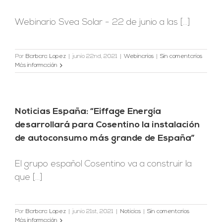
Webinario Svea Solar - 22 de junio a las [...]
Por
Barbara Lopez
|
junio 22nd, 2021
|
Webinarios
|
Sin comentarios
Más información
Noticias España: “Eiffage Energía
desarrollará para Cosentino la instalación
de autoconsumo más grande de España”
El grupo español Cosentino va a construir la
que [...]
Por
Barbara Lopez
|
junio 21st, 2021
|
Noticias
|
Sin comentarios
Más información