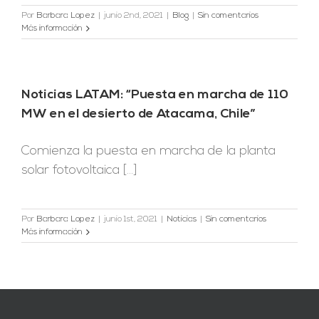
Por
Barbara Lopez
|
junio 2nd, 2021
|
Blog
|
Sin comentarios
Más información
Noticias LATAM: “Puesta en marcha de 110
MW en el desierto de Atacama, Chile”
Comienza la puesta en marcha de la planta
solar fotovoltaica [...]
Por
Barbara Lopez
|
junio 1st, 2021
|
Noticias
|
Sin comentarios
Más información