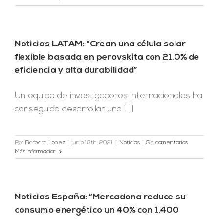
Noticias LATAM: “Crean una célula solar
flexible basada en perovskita con 21.0% de
eficiencia y alta durabilidad”
Un equipo de investigadores internacionales ha
conseguido desarrollar una [...]
Por
Barbara Lopez
|
junio 18th, 2021
|
Noticias
|
Sin comentarios
Más información
Noticias España: “Mercadona reduce su
consumo energético un 40% con 1.400