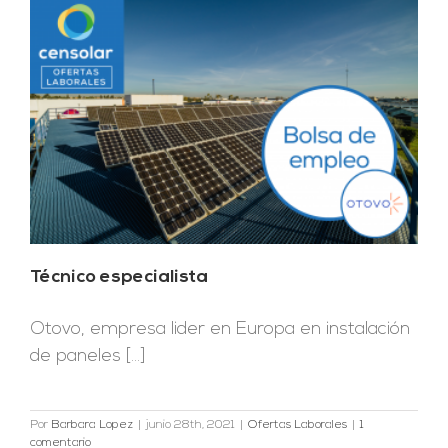
Técnico especialista
Otovo, empresa lider en Europa en instalación
de paneles [...]
Por
Barbara Lopez
|
junio 28th, 2021
|
Ofertas Laborales
|
1
comentario