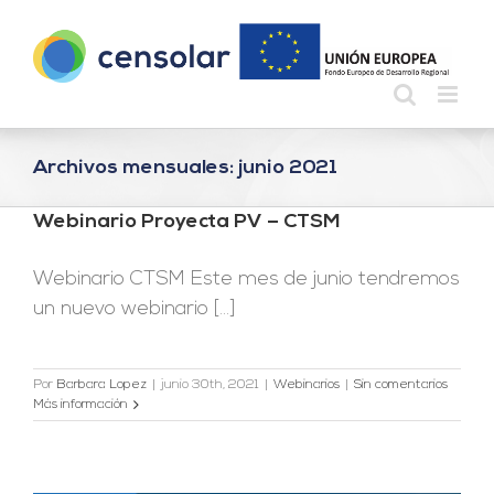
Saltar
al
contenido
Archivos mensuales:
junio 2021
Webinario Proyecta PV – CTSM
Webinario CTSM Este mes de junio tendremos
un nuevo webinario [...]
Por
Barbara Lopez
|
junio 30th, 2021
|
Webinarios
|
Sin comentarios
Más información