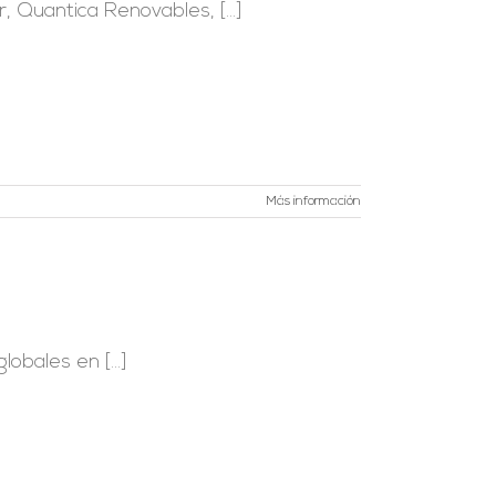
 Quantica Renovables, [...]
Más información
obales en [...]