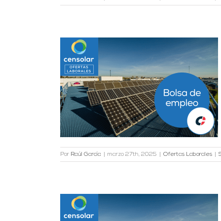
nior en Sevilla
es
Por
Raúl García
|
marzo 27th, 2025
|
Ofertas Laborales
|