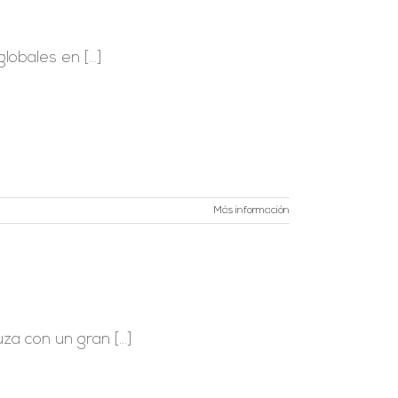
obales en [...]
Más información
a con un gran [...]