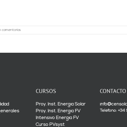
n comentarios
CURSOS
CONTACTO
lidad
Proy. Inst. Energía Solar
info@censola
Teléfono: +34
generales
Proy. Inst. Energía FV
Intensivo Energía FV
Curso PVsyst