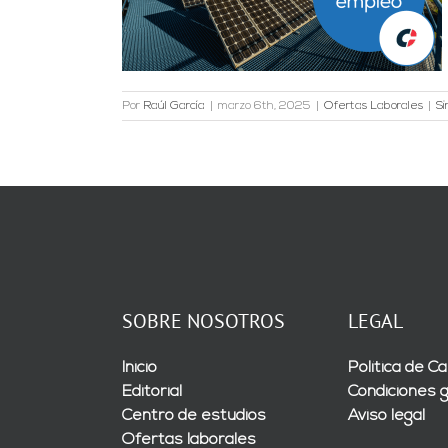
es
Por
Raúl García
|
marzo 6th, 2025
|
Ofertas Laborales
|
Si
SOBRE NOSOTROS
LEGAL
Inicio
Política de Ca
Editorial
Condiciones 
Centro de estudios
Aviso legal
Ofertas laborales