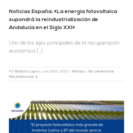
Noticias España: «La energía fotovoltaica
supondrá la reindustrialización de
Andalucía en el Siglo XXI»
Uno de los ejes principales de la recuperación
económica [...]
Por
Barbara Lopez
|
julio 26th, 2021
|
Noticias
|
Sin comentarios
Más información