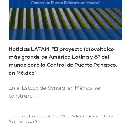
Noticias LATAM: “El proyecto fotovoltaico
más grande de América Latina y 8º del
mundo será la Central de Puerto Peñasco,
en México”
En el Estado de Sonora, en México, se
construirá [...]
Por
Barbara Lopez
|
julio 22nd, 2021
|
Noticias
|
Sin comentarios
Más información