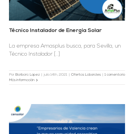
Técnico Instalador de Energía Solar
La empresa Amasplus busca, para Sevilla, un
Técnico Instalador [...]
Por
Barbara Lopez
|
julio 14th, 2021
|
Ofertas Laborales
|
1 comentario
Más información