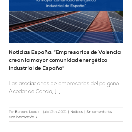
Noticias España: “Empresarios de Valencia
crean la mayor comunidad energética
industrial de España”
Las asociaciones de empresarios del polígono
Alcodar de Gandía, [...]
Por
Barbara Lopez
|
julio 12th, 2021
|
Noticias
|
Sin comentarios
Más información