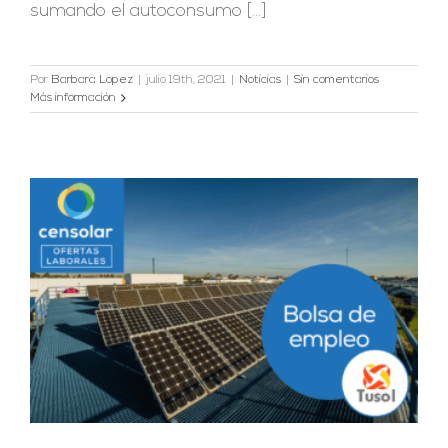
sumando el autoconsumo [...]
Por
Barbara Lopez
|
julio 19th, 2021
|
Noticias
|
Sin comentarios
Más información