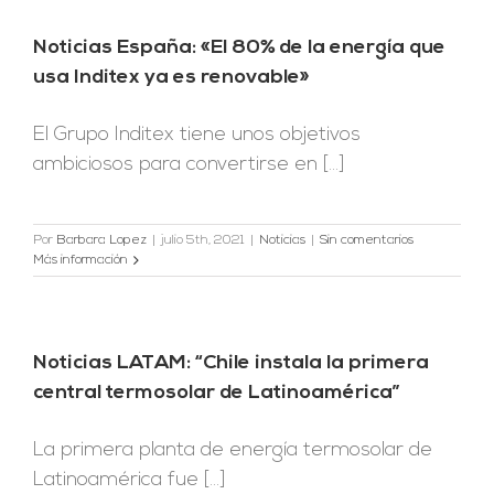
Noticias España: «El 80% de la energía que
usa Inditex ya es renovable»
El Grupo Inditex tiene unos objetivos
ambiciosos para convertirse en [...]
Por
Barbara Lopez
|
julio 5th, 2021
|
Noticias
|
Sin comentarios
Más información
Noticias LATAM: “Chile instala la primera
central termosolar de Latinoamérica”
La primera planta de energía termosolar de
Latinoamérica fue [...]