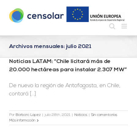
Saltar
al
contenido
Archivos mensuales:
julio 2021
Noticias LATAM: “Chile licitará más de
20.000 hectáreas para instalar 2.307 MW”
De nuevo la región de Antofagasta, en Chile,
contará [...]
Por
Barbara Lopez
|
julio 28th, 2021
|
Noticias
|
Sin comentarios
Más información