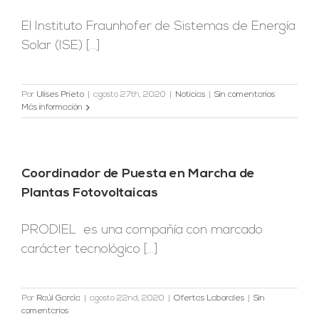
El Instituto Fraunhofer de Sistemas de Energía
Solar (ISE) [...]
Por
Ulises Prieto
|
agosto 27th, 2020
|
Noticias
|
Sin comentarios
Más información
Coordinador de Puesta en Marcha de
Plantas Fotovoltaicas
PRODIEL es una compañía con marcado
carácter tecnológico [...]
Por
Raúl García
|
agosto 22nd, 2020
|
Ofertas Laborales
|
Sin
comentarios