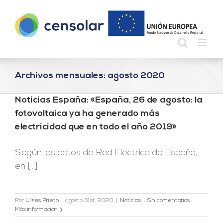
Saltar
al
contenido
Archivos mensuales:
agosto 2020
Noticias España: «España, 26 de agosto: la
fotovoltaica ya ha generado más
electricidad que en todo el año 2019»
Según los datos de Red Eléctrica de España,
en [...]
Por
Ulises Prieto
|
agosto 31st, 2020
|
Noticias
|
Sin comentarios
Más información