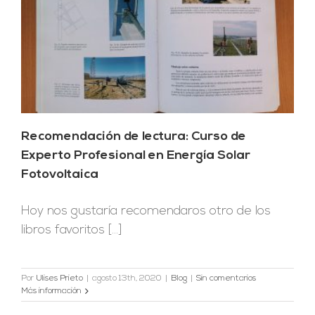
Recomendación de lectura: Curso de
Experto Profesional en Energía Solar
Fotovoltaica
Hoy nos gustaría recomendaros otro de los
libros favoritos [...]
Por
Ulises Prieto
|
agosto 13th, 2020
|
Blog
|
Sin comentarios
Más información