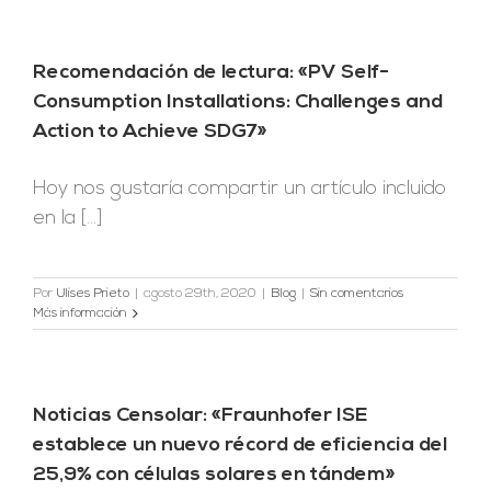
Recomendación de lectura: «PV Self-
Consumption Installations: Challenges and
Action to Achieve SDG7»
Hoy nos gustaría compartir un artículo incluido
en la [...]
Por
Ulises Prieto
|
agosto 29th, 2020
|
Blog
|
Sin comentarios
Más información
Noticias Censolar: «Fraunhofer ISE
establece un nuevo récord de eficiencia del
25,9% con células solares en tándem»