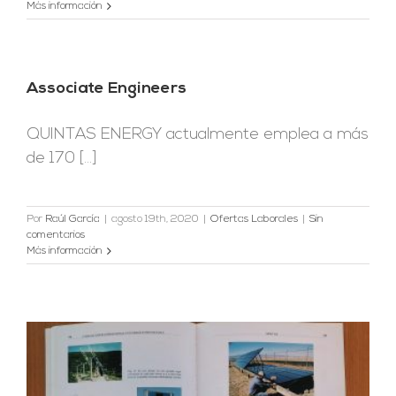
Más información
Associate Engineers
QUINTAS ENERGY actualmente emplea a más
de 170 [...]
Por
Raúl García
|
agosto 19th, 2020
|
Ofertas Laborales
|
Sin
comentarios
Más información