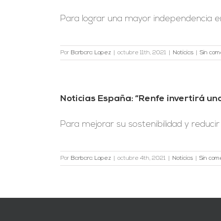
Para lograr una mayor independencia ener
Por
Barbara Lopez
|
octubre 11th, 2021
|
Noticias
|
Sin com
Noticias España: “Renfe invertirá u
Para mejorar su sostenibilidad y reducir 
Por
Barbara Lopez
|
octubre 4th, 2021
|
Noticias
|
Sin com