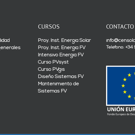
CURSOS
CONTACTO
lidad
Proy. Inst. Energía Solar
info@censola
Teléfono: +34
generales
Proy. Inst. Energía FV
Intensivo Energía FV
Curso PVsyst
Curso PVgis
Diseño Sistemas FV
Mantenimiento de
Sistemas FV