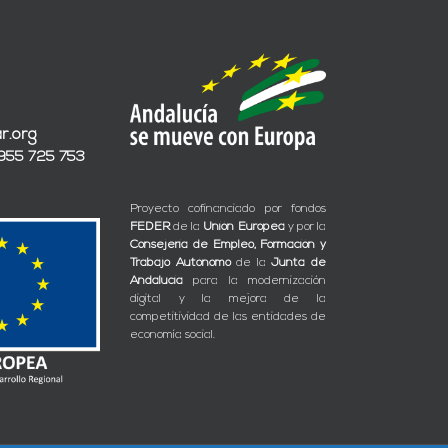
r.org
 955 725 753
Proyecto cofinanciado por fondos
FEDER
de la
Unión Europea
y por la
Consejería de Empleo, Formación y
Trabajo Autónomo
de la
Junta de
Andalucía
para la modernización
digital y la mejora de la
competitividad de las entidades de
economía social.