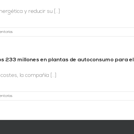
gética y reducir su [...]
entarios
nos 233 millones en plantas de autoconsumo para e
costes, la compañía [...]
entarios