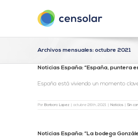
Saltar
al
contenido
Archivos mensuales:
octubre 2021
Noticias España: “España, puntera e
España está viviendo un momento clave d
Por
Barbara Lopez
|
octubre 26th, 2021
|
Noticias
|
Sin co
Noticias España: “La bodega Gonzále