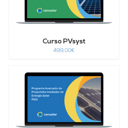
Curso PVsyst
499,00
€