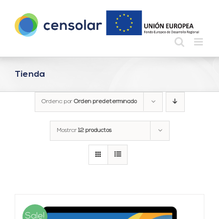
Saltar
al
contenido
Tienda
Ordena por
Orden predeterminado
Mostrar
12 productos
Sale!