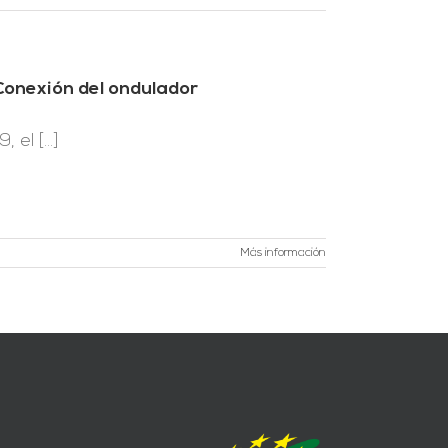
 Conexión del ondulador
el [...]
Más información