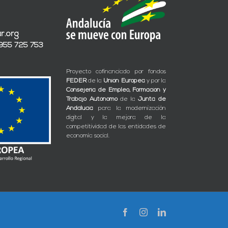
r.org
 955 725 753
Proyecto cofinanciado por fondos
FEDER
de la
Unión Europea
y por la
Consejería de Empleo, Formación y
Trabajo Autónomo
de la
Junta de
Andalucía
para la modernización
digital y la mejora de la
competitividad de las entidades de
economía social.
Facebook
Instagram
LinkedIn