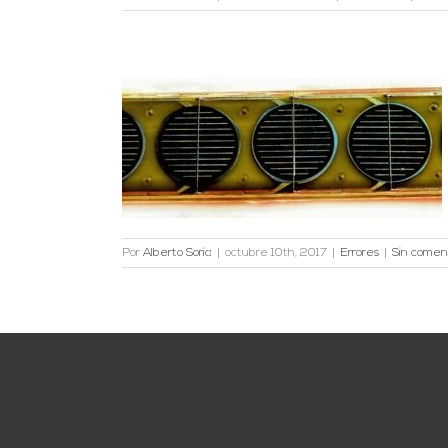
n sistemas
n del ondulador
Por
Alberto Soria
|
octubre 10th, 2017
|
Errores
|
Sin comen