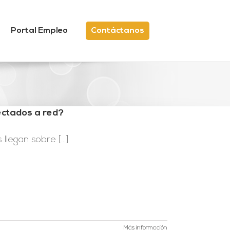
Portal Empleo
Contáctanos
ectados a red?
egan sobre [...]
Más información