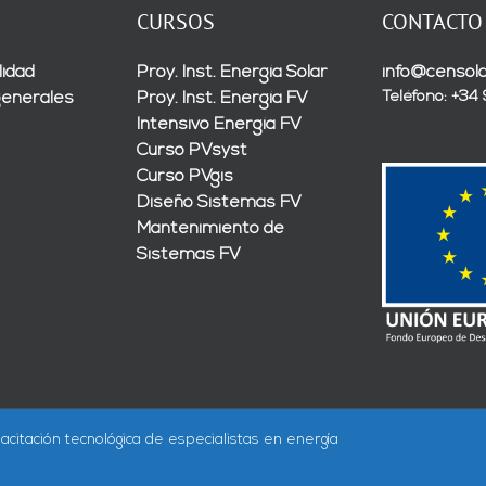
CURSOS
CONTACTO
lidad
Proy. Inst. Energía Solar
info@censola
Teléfono: +34
generales
Proy. Inst. Energía FV
Intensivo Energía FV
Curso PVsyst
Curso PVgis
Diseño Sistemas FV
Mantenimiento de
Sistemas FV
acitación tecnológica de especialistas en energía