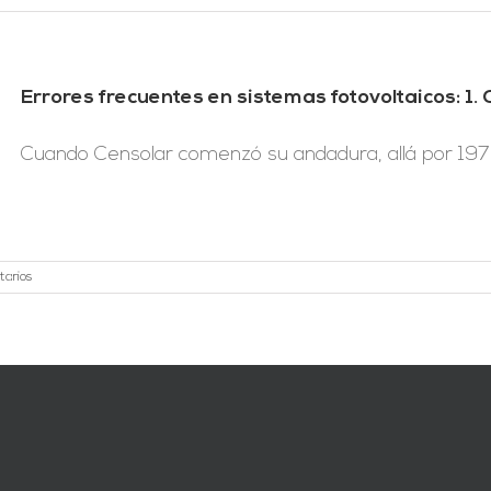
Errores frecuentes en sistemas fotovoltaicos: 1.
Cuando Censolar comenzó su andadura, allá por 1979, 
tarios