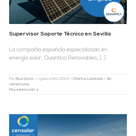
Supervisor Soporte Técnico en Sevilla
La compañía española especializada en
energía solar, Quantica Renovables, [...]
Por
Raúl García
|
agosto 23rd, 2024
|
Ofertas Laborales
|
Sin
comentarios
Más información