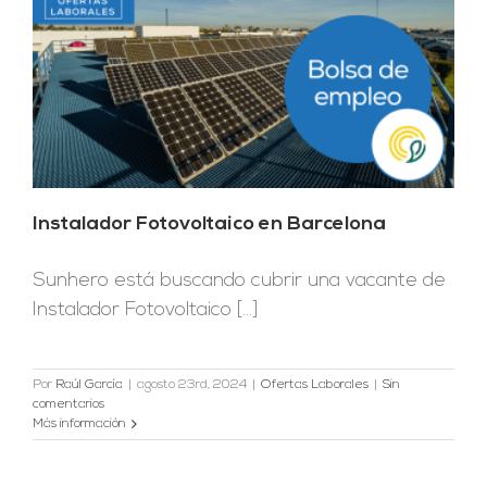
Instalador Fotovoltaico en Barcelona
Sunhero está buscando cubrir una vacante de
Instalador Fotovoltaico [...]
Por
Raúl García
|
agosto 23rd, 2024
|
Ofertas Laborales
|
Sin
comentarios
Más información