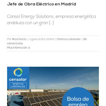
Jefe de Obra Eléctrico en Madrid
Cansol Energy Solutions, empresa energética
andaluza con un gran [...]
Por
Raúl García
|
agosto 23rd, 2024
|
Ofertas Laborales
|
Sin
comentarios
Más información