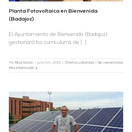
Planta Fotovoltaica en Bienvenida
(Badajoz)
El Ayuntamiento de Bienvenida (Badajoz)
gestionará los curriculums de [...]
Por
Raúl García
|
junio 5th, 2019
|
Ofertas Laborales
|
Sin comentarios
Más información