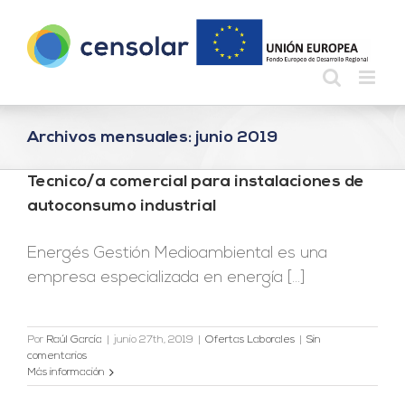
Saltar
al
contenido
Archivos mensuales:
junio 2019
Tecnico/a comercial para instalaciones de
autoconsumo industrial
Energés Gestión Medioambiental es una
empresa especializada en energía [...]
Por
Raúl García
|
junio 27th, 2019
|
Ofertas Laborales
|
Sin
comentarios
Más información