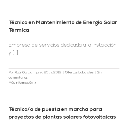
Técnico en Mantenimiento de Energía Solar
Térmica
Empresa de servicios dedicada a la instalación
y [...]
Por
Raúl García
|
junio 25th, 2019
|
Ofertas Laborales
|
Sin
comentarios
Más información
Técnico/a de puesta en marcha para
proyectos de plantas solares fotovoltaicas