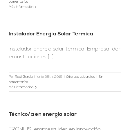
comentarios
Más información
Instalador Energia Solar Termica
Instalador energía solar térmica Empresa líder
en instalaciones [...]
Por
Raúl García
|
junio 25th, 2019
|
Ofertas Laborales
|
Sin
comentarios
Más información
Técnico/a en energía solar
FRONIUS, empresa líder en innovación,