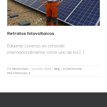
Retratos fotovoltaicos
Eduardo Lorenzo es conocido
internacionalmente como uno de los [...]
Por
Alberto Soria
|
junio 5th, 2019
|
Blog
|
3 Comentarios
Más información