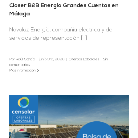
Closer B2B Energía Grandes Cuentas en
Málaga
Novaluz Energía, compañía eléctrica y de
servicios de representación [...]
Por
Raúl García
|
junio 3rd, 2026
|
Ofertas Laborales
|
Sin
comentarios
Más información