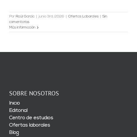
Por
Raúl García
|
junio 3rd, 2026
|
Ofertas Laborales
|
Sin
comentarios
Más información
SOBRE NOSOTROS
Inicio
Editorial
Centro de estudios
Ofertas laborales
Blog