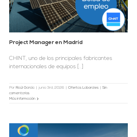
Project Manager en Madrid
CHINT, uno de los principales fabricantes
internacionales de equipos [...]
Por
Raúl García
|
junio 3rd, 2026
|
Ofertas Laborales
|
Sin
comentarios
Más información