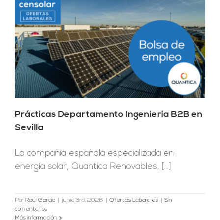
Prácticas Departamento Ingeniería B2B en
Sevilla
La compañía española especializada en
energía solar, Quantica Renovables, [...]
Por
Raúl García
|
junio 3rd, 2026
|
Ofertas Laborales
|
Sin
comentarios
Más información