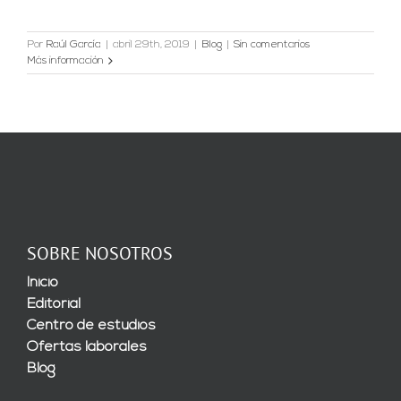
Por
Raúl García
|
abril 29th, 2019
|
Blog
|
Sin comentarios
Más información
SOBRE NOSOTROS
Inicio
Editorial
Centro de estudios
Ofertas laborales
Blog