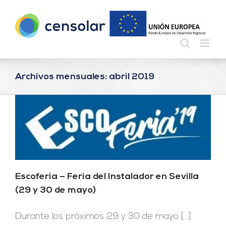
Saltar
al
contenido
Archivos mensuales:
abril 2019
Escoferia – Feria del Instalador en Sevilla
(29 y 30 de mayo)
Durante los próximos 29 y 30 de mayo [...]