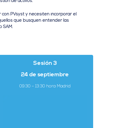
tión de activos.
 con PVsyst y necesiten incorporar el
aquellos que busquen entender las
o SAM.
Sesión 3
24 de septiembre
09
:30 – 13:30 hora Madrid