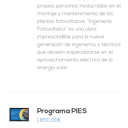
propias personas involucradas en el
montaje y mantenimiento de las
plantas fotovoltaicas. “Ingeniería
Fotovoltaica” es una obra
imprescindible para la nueva
generación de ingenieros y técnicos
que deseen especializarse en el
aprovechamiento eléctrico de la
energía solar.
ado
Programa PIES
5
de 5
O
1.850,00
€