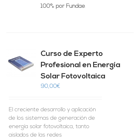
100% por Fundae
.
Curso de Experto
Profesional en Energía
O
Solar Fotovoltaica
ES
90,00
€
El creciente desarrollo y aplicación
de los sistemas de generación de
energía solar fotovoltaica, tanto
aislados de las redes