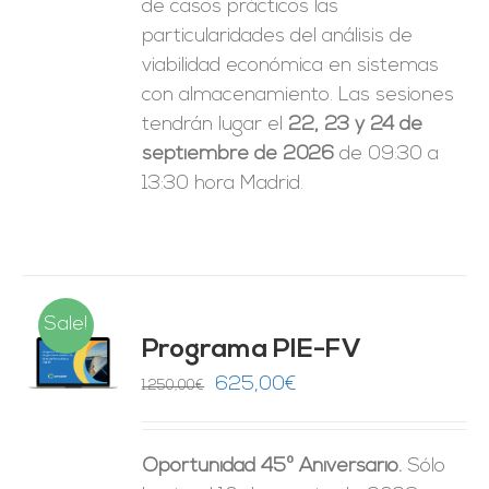
de casos prácticos las
particularidades del análisis de
viabilidad económica en sistemas
con almacenamiento. Las sesiones
tendrán lugar el
22, 23 y 24 de
septiembre de 2026
de 09:30 a
13:30 hora Madrid.
Sale!
Programa PIE-FV
O
El
El
625,00
€
1.250,00
€
precio
precio
ES
original
actual
Oportunidad 45º Aniversario.
Sólo
era:
es: