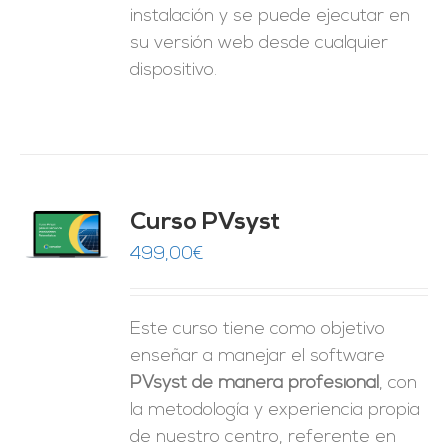
instalación y se puede ejecutar en
su versión web desde cualquier
dispositivo.
ado
Curso PVsyst
0
de 5
O
499,00
€
ES
Este curso tiene como objetivo
enseñar a manejar el software
PVsyst de manera profesional
, con
la metodología y experiencia propia
de nuestro centro, referente en