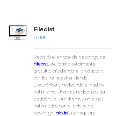
Filedist
O
0,00
€
ES
Recibirá el enlace de descarga del
Filedist
, de forma totalmente
gratuita, añadiendo el producto al
carrito de nuestra Tienda
Electrónica y realizando el pedido
del mismo. Una vez recibamos su
petición, le remitiremos un email
automático con el enlace de
descarga.
Fil
edist
no requiere