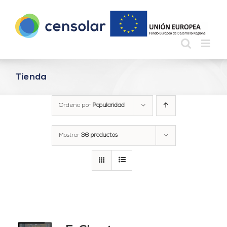
Saltar
al
contenido
Tienda
Ordena por
Popularidad
Mostrar
36 productos
do