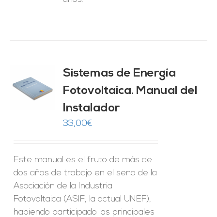
Sistemas de Energía
ado
0
de 5
Fotovoltaica. Manual del
O
Instalador
ES
33,00
€
Este manual es el fruto de más de
dos años de trabajo en el seno de la
Asociación de la Industria
Fotovoltaica (ASIF, la actual UNEF),
habiendo participado las principales