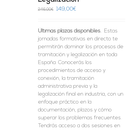
Legalización
ES
El
El
149,00
€
246,00
€
precio
precio
original
actual
Últimas plazas disponibles.
Estas
era:
es:
jornadas formativas en directo te
246,00€.
149,00€.
permitirán dominar los procesos de
tramitación y legalización en toda
España. Conocerás los
procedimientos de acceso y
conexión, la tramitación
administrativa previa y la
legalización final en industria, con un
enfoque práctico en la
documentación, plazos y cómo
superar los problemas frecuentes.
Tendrás acceso a dos sesiones en