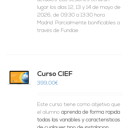
lugar los días 12, 13 y 14 de mayo de
2026, de 09:30 a 13:30 hora
Madrid. Parcialmente bonificables a
través de Fundae.
Curso CIEF
O
399,00
€
ES
Este curso tiene como objetivo que
el alumno
aprenda de forma rápida
todas las variables y características
de cualquier tipo de instalación
: