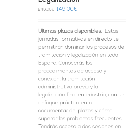
Legalización
ES
El
El
149,00
€
246,00
€
precio
precio
original
actual
Últimas plazas disponibles.
Estas
era:
es:
jornadas formativas en directo te
246,00€.
149,00€.
permitirán dominar los procesos de
tramitación y legalización en toda
España. Conocerás los
procedimientos de acceso y
conexión, la tramitación
administrativa previa y la
legalización final en industria, con un
enfoque práctico en la
documentación, plazos y cómo
superar los problemas frecuentes.
Tendrás acceso a dos sesiones en