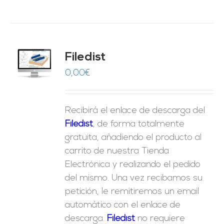
Filedist
O
0,00
€
ES
Recibirá el enlace de descarga del
Filedist
, de forma totalmente
gratuita, añadiendo el producto al
carrito de nuestra Tienda
Electrónica y realizando el pedido
del mismo. Una vez recibamos su
petición, le remitiremos un email
automático con el enlace de
descarga.
Fil
edist
no requiere