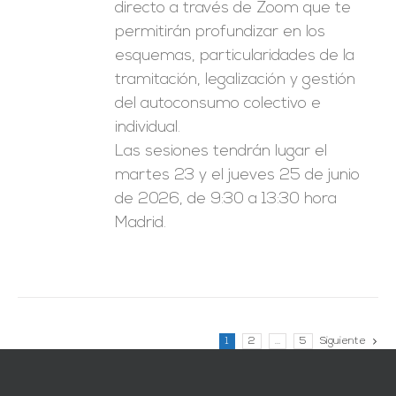
directo a través de Zoom que te
permitirán profundizar en los
esquemas, particularidades de la
tramitación, legalización y gestión
del autoconsumo colectivo e
individual.
Las sesiones tendrán lugar el
martes 23 y el jueves 25 de junio
de 2026, de 9:30 a 13:30 hora
Madrid.
1
2
…
5
Siguiente