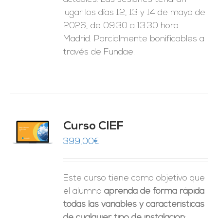
lugar los días 12, 13 y 14 de mayo de
2026, de 09:30 a 13:30 hora
Madrid. Parcialmente bonificables a
través de Fundae.
Curso CIEF
O
399,00
€
ES
Este curso tiene como objetivo que
el alumno
aprenda de forma rápida
todas las variables y características
de cualquier tipo de instalación
: