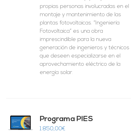
propias personas involucradas en el
montaje y mantenimiento de las
plantas fotovoltaicas. “Ingeniería
Fotovoltaica” es una obra
imprescindible para la nueva
generación de ingenieros y técnicos
que deseen especializarse en el
aprovechamiento eléctrico de la
energía solar.
ado
Programa PIES
5
de 5
O
1.850,00
€