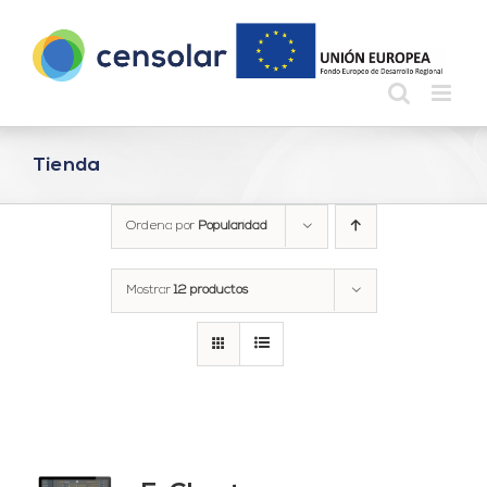
Saltar
al
contenido
Tienda
Ordena por
Popularidad
Mostrar
12 productos
do