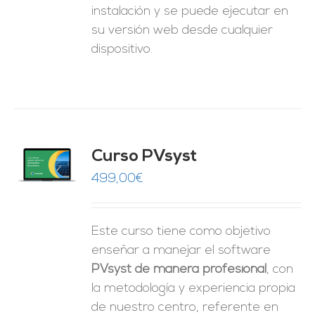
instalación y se puede ejecutar en
su versión web desde cualquier
dispositivo.
ado
Curso PVsyst
0
de 5
O
499,00
€
ES
Este curso tiene como objetivo
enseñar a manejar el software
PVsyst de manera profesional
, con
la metodología y experiencia propia
de nuestro centro, referente en