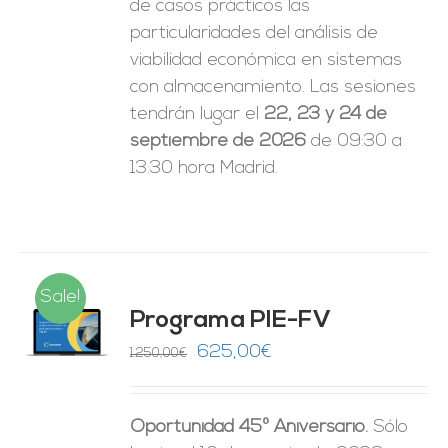
de casos prácticos las
particularidades del análisis de
viabilidad económica en sistemas
con almacenamiento. Las sesiones
tendrán lugar el
22, 23 y 24 de
septiembre de 2026
de 09:30 a
13:30 hora Madrid.
Sale!
Programa PIE-FV
O
El
El
625,00
€
1.250,00
€
precio
precio
ES
original
actual
Oportunidad 45º Aniversario.
Sólo
era:
es: