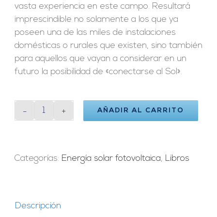
vasta experiencia en este campo. Resultará
imprescindible no solamente a los que ya
poseen una de las miles de instalaciones
domésticas o rurales que existen, sino también
para aquellos que vayan a considerar en un
futuro la posibilidad de «conectarse al Sol».
AÑADIR AL CARRITO
Manual
del
Usuario
de
Categorías:
Energía solar fotovoltaica
,
Libros
Instalaciones
Fotovoltaicas
cantidad
Descripción