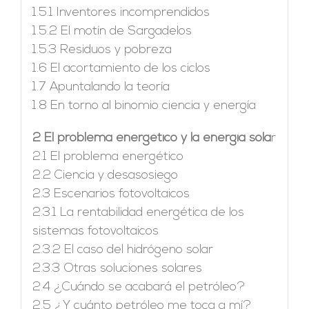
1.5.1 Inventores incomprendidos
1.5.2 El motín de Sargadelos
1.5.3 Residuos y pobreza
1.6 El acortamiento de los ciclos
1.7 Apuntalando la teoría
1.8 En torno al binomio ciencia y energía
2 El problema energético y la energía sola
r
2.1 El problema energético
2.2 Ciencia y desasosiego
2.3 Escenarios fotovoltaicos
2.3.1 La rentabilidad energética de los
sistemas fotovoltaicos
2.3.2 El caso del hidrógeno solar
2.3.3 Otras soluciones solares
2.4 ¿Cuándo se acabará el petróleo?
2.5 ¿Y cuánto petróleo me toca a mí?