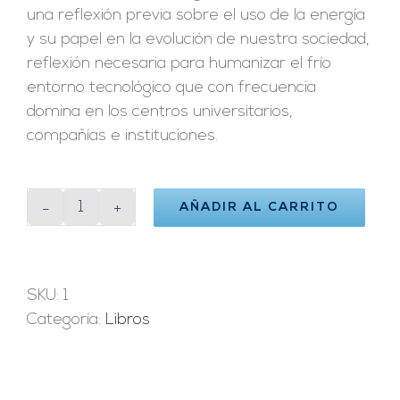
una reflexión previa sobre el uso de la energía
y su papel en la evolución de nuestra sociedad,
reflexión necesaria para humanizar el frío
entorno tecnológico que con frecuencia
domina en los centros universitarios,
compañías e instituciones.
AÑADIR AL CARRITO
Sobre
el
Papel
de
SKU:
1
la
Categoría:
Libros
Energía
en
la