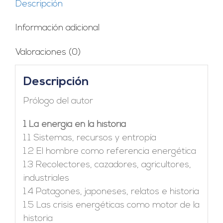
Descripción
Historia
cantidad
Información adicional
Valoraciones (0)
Descripción
Prólogo del autor
1 La energía en la historia
1.1 Sistemas, recursos y entropía
1.2 El hombre como referencia energética
1.3 Recolectores, cazadores, agricultores,
industriales
1.4 Patagones, japoneses, relatos e historia
1.5 Las crisis energéticas como motor de la
historia