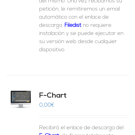
del mismo. Una vez recibamos su
petición, le remitiremos un email
automático con el enlace de
descarga.
Fil
edist
no requiere
instalación y se puede ejecutar en
su versión web desde cualquier
dispositivo.
do
F-Chart
9
O
0,00
€
ES
Recibirá el enlace de descarga del