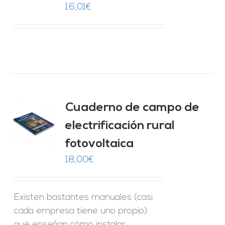
16,01
€
Cuaderno de campo de
electrificación rural
O
fotovoltaica
ES
18,00
€
Existen bastantes manuales (casi
cada empresa tiene uno propio)
que enseñan cómo instalar