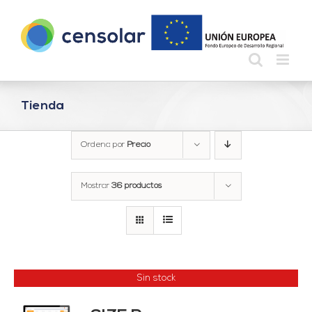
Saltar
al
contenido
Tienda
Ordena por
Precio
Mostrar
36 productos
Sin stock