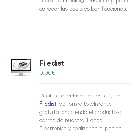
nosotros en info@censolar.org para
conocer las posibles bonificaciones.
Filedist
O
0,00
€
ES
Recibirá el enlace de descarga del
Filedist
, de forma totalmente
gratuita, añadiendo el producto al
carrito de nuestra Tienda
Electrónica y realizando el pedido