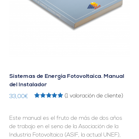
Sistemas de Energía Fotovoltaica. Manual
del Instalador
(
1
valoración de cliente)
33,00
€
Valorado
1
con
5.00
de 5
en base a
Este manual es el fruto de más de dos años
valoración
de un cliente
de trabajo en el seno de la Asociación de la
Industria Fotovoltaica (ASIF, la actual UNEF),