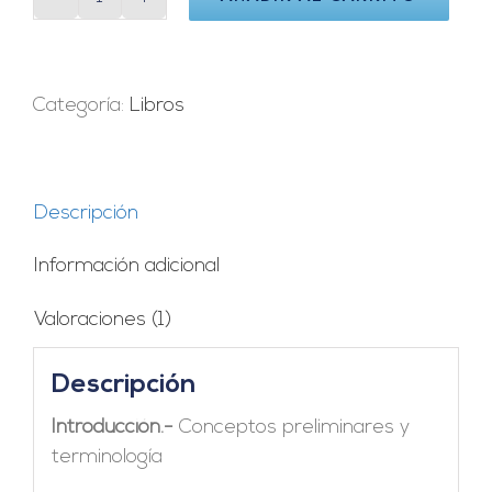
Sistemas
de
Energía
Fotovoltaica.
Categoría:
Libros
Manual
del
Instalador
Descripción
cantidad
Información adicional
Valoraciones (1)
Descripción
Introducción.-
Conceptos preliminares y
terminología