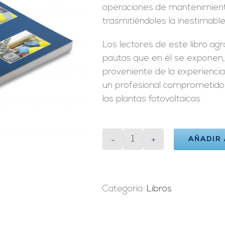
operaciones de mantenimiento
trasmitiéndoles la inestimable
Los lectores de este libro ag
pautas que en él se exponen,
proveniente de la experiencia
un profesional comprometido 
las plantas fotovoltaicas.
AÑADIR
Manual
de
Mantenimiento
de
Categoría:
Libros
Instalaciones
Fotovoltaicas