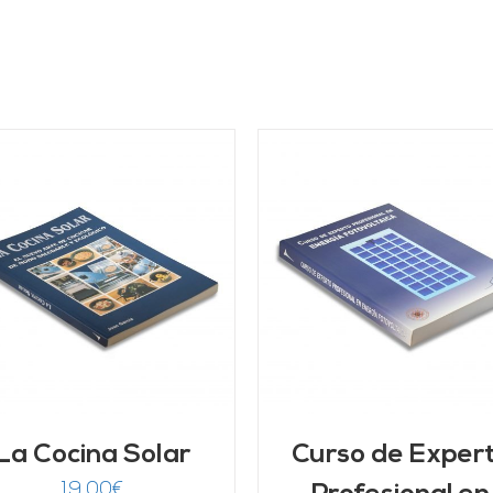
AÑADIR AL CARRITO
/
AÑADIR AL CARRITO
DETALLES
DETALLES
La Cocina Solar
Curso de Exper
19,00
€