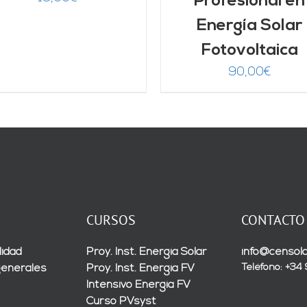
Profesional en
Energía Solar
Fotovoltaica
90,00
€
CURSOS
CONTACTO
lidad
Proy. Inst. Energía Solar
info@censola
Teléfono: +34
generales
Proy. Inst. Energía FV
Intensivo Energía FV
Curso PVsyst