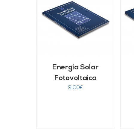
ARRITO
/
AÑADIR AL CARRITO
/
LLES
DETALLES
Energía Solar
Fotovoltaica
9,00
€