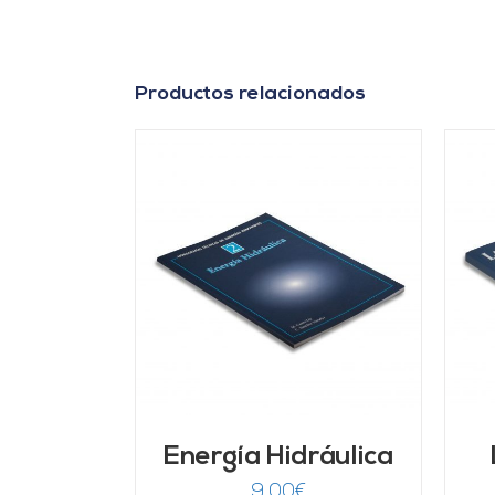
Productos relacionados
ARRITO
/
AÑADIR AL CARRITO
/
LLES
DETALLES
Energía Hidráulica
9,00
€