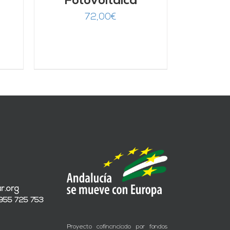
Fotovoltaica
72,00
€
r.org
 955 725 753
Proyecto cofinanciado por fondos