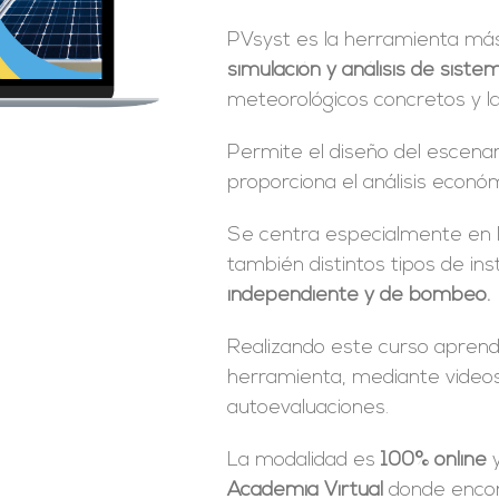
PVsyst es la herramienta más 
simulación y análisis de siste
meteorológicos concretos y l
Permite el diseño del escena
proporciona el análisis econó
Se centra especialmente en l
también distintos tipos de in
independiente y de bombeo.
Realizando este curso aprende
herramienta, mediante videos,
autoevaluaciones.
La modalidad es
100% online
y
Academia Virtual
donde encont