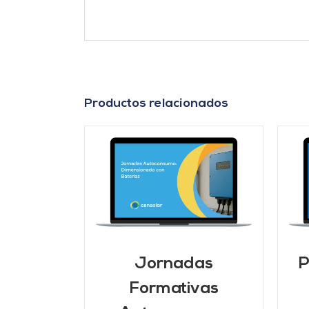
Productos relacionados
ARRITO
/
AÑADIR AL CARRITO
/
LLES
DETALLES
Jornadas
P
Formativas