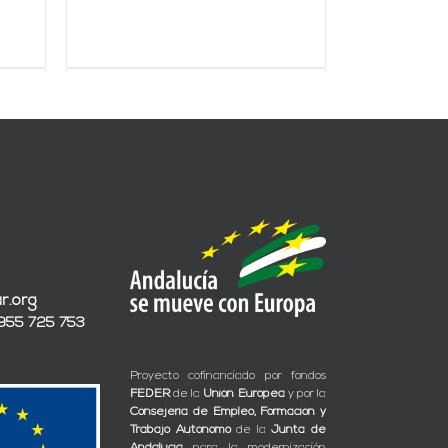
r.org
 955 725 753
Proyecto cofinanciado por fondos
FEDER
de la
Unión Europea
y por la
Consejería de Empleo, Formación y
Trabajo Autónomo
de la
Junta de
Andalucía
para la modernización