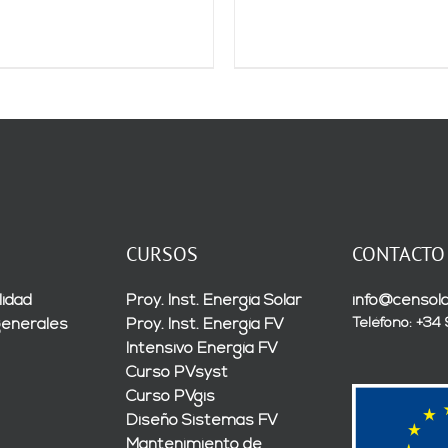
CURSOS
CONTACTO
lidad
Proy. Inst. Energía Solar
info@censola
Teléfono: +34
generales
Proy. Inst. Energía FV
Intensivo Energía FV
Curso PVsyst
Curso PVgis
Diseño Sistemas FV
Mantenimiento de