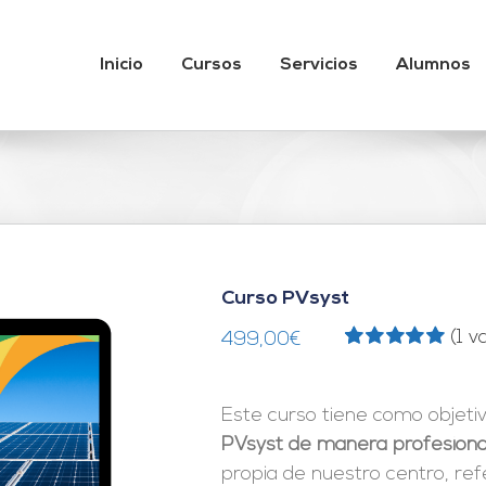
Inicio
Cursos
Servicios
Alumnos
Curso PVsyst
(
1
va
499,00
€
Valorado
1
con
5.00
de 5
en base a
Este curso tiene como objeti
valoración
de un cliente
PVsyst de manera profesiona
propia de nuestro centro, ref