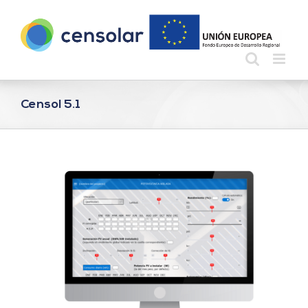
Saltar
al
contenido
Censol 5.1