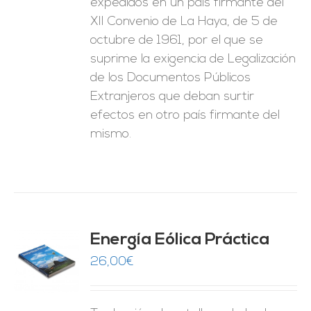
expedidos en un país firmante del
XII Convenio de La Haya, de 5 de
octubre de 1961, por el que se
suprime la exigencia de Legalización
de los Documentos Públicos
Extranjeros que deban surtir
efectos en otro país firmante del
mismo.
Energía Eólica Práctica
26,00
€
O
ES