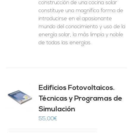
construcción de una cocina solar
constituye una magnífica forma de
introducirse en el apasionante
mundo del conocimiento y uso de la
energía solar, la más limpia y noble
de todas las energías.
Edificios Fotovoltaicos.
Técnicas y Programas de
O
Simulación
ES
55,00
€