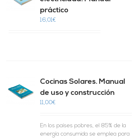
práctico
ES
16,01
€
Cocinas Solares. Manual
de uso y construcción
O
11,00
€
ES
En los países pobres, el 85% de la
energía consumida se emplea para