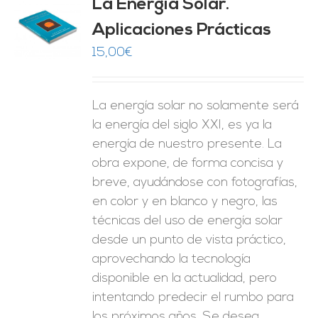
La Energía Solar.
Aplicaciones Prácticas
O
15,00
€
ES
La energía solar no solamente será
la energía del siglo XXI, es ya la
energía de nuestro presente. La
obra expone, de forma concisa y
breve, ayudándose con fotografías,
en color y en blanco y negro, las
técnicas del uso de energía solar
desde un punto de vista práctico,
aprovechando la tecnología
disponible en la actualidad, pero
intentando predecir el rumbo para
los próximos años. Se desea