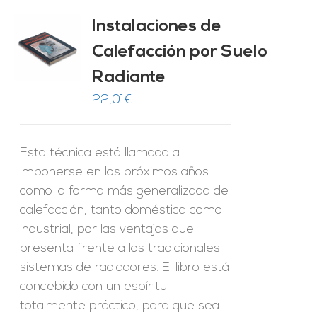
Instalaciones de
Calefacción por Suelo
ES
Radiante
22,01
€
Esta técnica está llamada a
imponerse en los próximos años
como la forma más generalizada de
calefacción, tanto doméstica como
industrial, por las ventajas que
presenta frente a los tradicionales
sistemas de radiadores. El libro está
concebido con un espíritu
totalmente práctico, para que sea