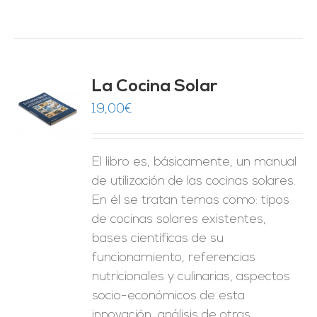
La Cocina Solar
19,00
€
O
ES
El libro es, básicamente, un manual
de utilización de las cocinas solares.
En él se tratan temas como: tipos
de cocinas solares existentes,
bases científicas de su
funcionamiento, referencias
nutricionales y culinarias, aspectos
socio-económicos de esta
innovación, análisis de otras