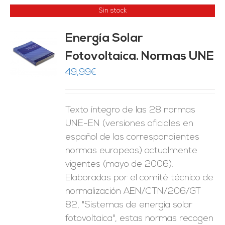
Sin stock
Energía Solar
Fotovoltaica. Normas UNE
ES
49,99
€
Texto íntegro de las 28 normas
UNE-EN (versiones oficiales en
español de las correspondientes
normas europeas) actualmente
vigentes (mayo de 2006).
Elaboradas por el comité técnico de
normalización AEN/CTN/206/GT
82, "Sistemas de energía solar
fotovoltaica", estas normas recogen