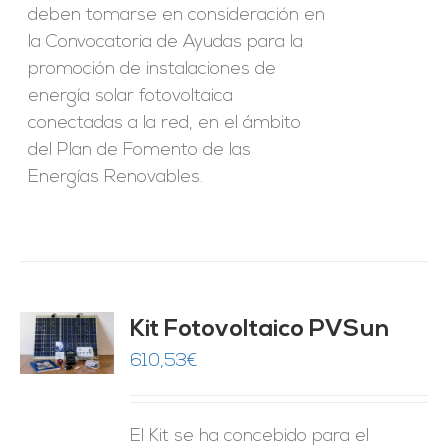
deben tomarse en consideración en
la Convocatoria de Ayudas para la
promoción de instalaciones de
energía solar fotovoltaica
conectadas a la red, en el ámbito
del Plan de Fomento de las
Energías Renovables.
Kit Fotovoltaico PVSun
O
610,53
€
ES
El Kit se ha concebido para el