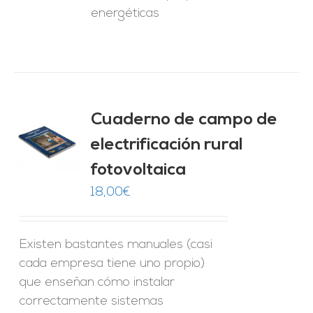
energéticas
Cuaderno de campo de
electrificación rural
O
fotovoltaica
ES
18,00
€
Existen bastantes manuales (casi
cada empresa tiene uno propio)
que enseñan cómo instalar
correctamente sistemas