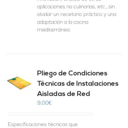
aplicaciones no culinarias, etc., sin
olvidar un recetario práctico y una
adaptación a la cocina
mediterránea.
Pliego de Condiciones
Técnicas de Instalaciones
O
Aisladas de Red
ES
9,00
€
Especificaciones técnicas que