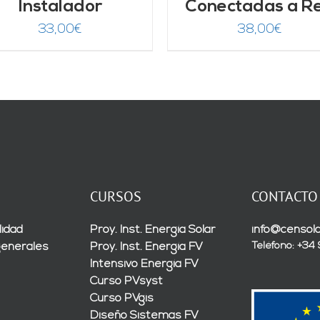
Instalador
Conectadas a R
33,00
€
38,00
€
CURSOS
CONTACTO
lidad
Proy. Inst. Energía Solar
info@censola
Teléfono: +34
generales
Proy. Inst. Energía FV
Intensivo Energía FV
Curso PVsyst
Curso PVgis
Diseño Sistemas FV