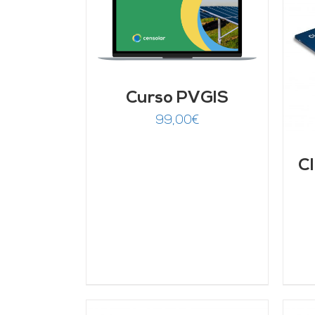
ARRITO
/
LLES
AÑADIR AL CARRITO
/
DETALLES
Curso PVGIS
99,00
€
Cl