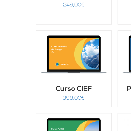
246,00
€
ARRITO
/
AÑADIR AL CARRITO
/
LLES
DETALLES
Curso CIEF
P
399,00
€