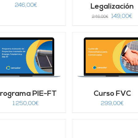
246,00
€
Legalización
El
El
149,00
€
246,00
€
precio
pr
original
ac
era:
es
246,00€.
14
AÑADIR AL CARRITO
/
Valorado
AÑADIR AL CARRITO
DETALLES
con
4.67
de 5
DETALLES
rograma PIE-FT
Curso FVC
1.250,00
€
299,00
€