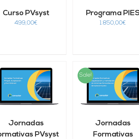
Curso PVsyst
Programa PIE
499,00
€
1.850,00
€
Sale!
AÑADIR AL CARRITO
/
AÑADIR AL CARRITO
DETALLES
DETALLES
Jornadas
Jornadas
ormativas PVsyst
Formativas