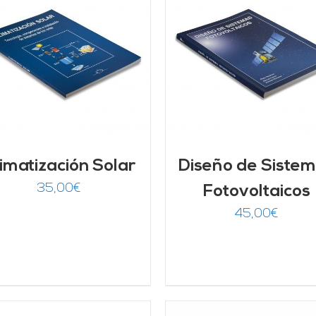
AÑADIR AL CARRITO
/
AÑADIR AL CARRITO
DETALLES
DETALLES
imatización Solar
Diseño de Siste
35,00
€
Fotovoltaicos
45,00
€