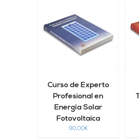
ARRITO
/
AÑADIR AL CARRITO
/
LLES
DETALLES
Curso de Experto
Profesional en
Energía Solar
Fotovoltaica
90,00
€