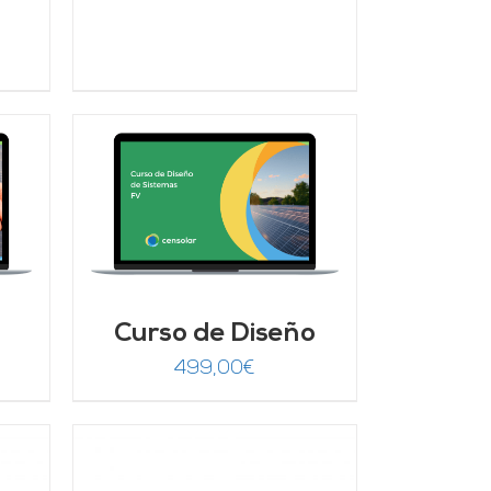
ecio
tual
:
9,00€.
/
Curso de Diseño
499,00
€