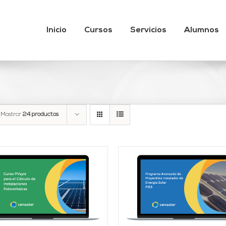
Inicio
Cursos
Servicios
Alumnos
Mostrar
24 productos
AÑADIR AL CARRITO
Valorado
AÑADIR AL CARRITO
/
DETALLES
con
4.95
de 5
DETALLES