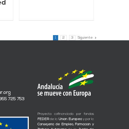
ed
1
2
3
Siguiente
r.org
 955 725 753
Proyecto cofinanciado por fondos
FEDER
de la
Unión Europea
y por la
Consejería de Empleo, Formación y