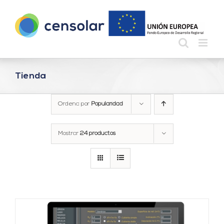
Saltar
al
contenido
Tienda
Ordena por
Popularidad
Mostrar
24 productos