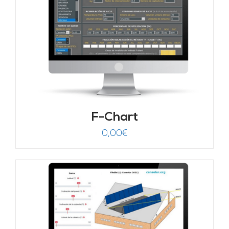
F-Chart
0,00
€