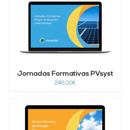
era:
es:
1.250,00€.
625,00€.
Jornadas Formativas PVsyst
246,00
€