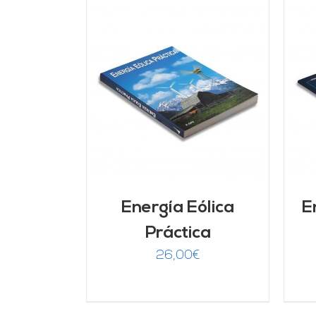
ARRITO
/
AÑADIR AL CARRITO
/
LLES
DETALLES
Energía Eólica
E
Práctica
26,00
€