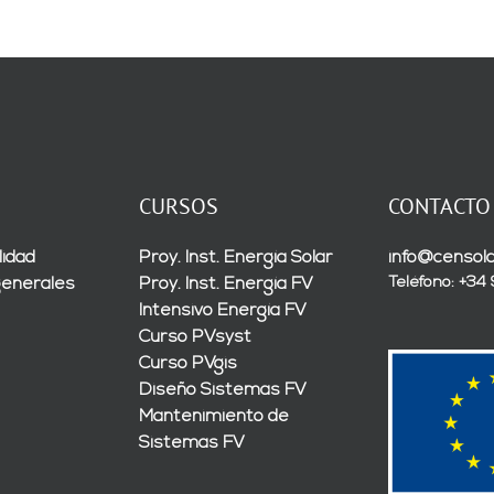
CURSOS
CONTACTO
lidad
Proy. Inst. Energía Solar
info@censola
Teléfono: +34
generales
Proy. Inst. Energía FV
Intensivo Energía FV
Curso PVsyst
Curso PVgis
Diseño Sistemas FV
Mantenimiento de
Sistemas FV