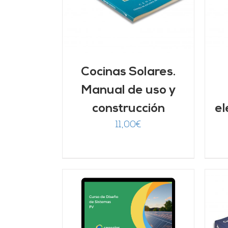
Cocinas Solares.
Manual de uso y
construcción
el
11,00
€
ado
ARRITO
/
7
de 5
LLES