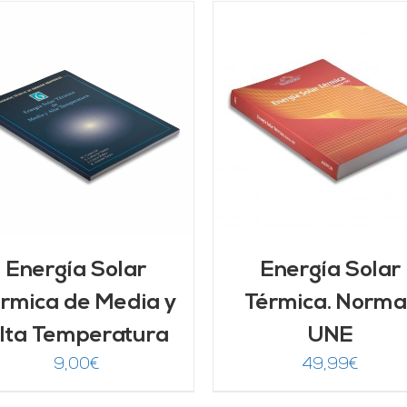
AÑADIR AL CARRITO
/
AÑADIR AL CARRITO
DETALLES
DETALLES
Energía Solar
Energía Solar
rmica de Media y
Térmica. Norma
lta Temperatura
UNE
9,00
€
49,99
€