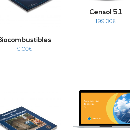
Censol 5.1
199,00
€
Biocombustibles
9,00
€
AÑADIR AL CARRITO
/
AÑADIR AL CARRITO
DETALLES
DETALLES