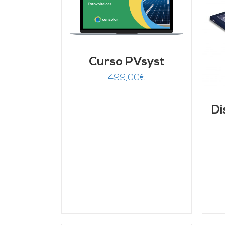
rado
ARRITO
/
00
de 5
LLES
AÑADIR AL CARRITO
/
DETALLES
Curso PVsyst
499,00
€
Di