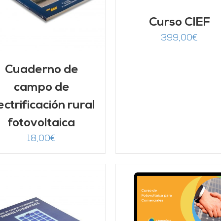
Curso CIEF
399,00
€
Cuaderno de
campo de
ectrificación rural
fotovoltaica
18,00
€
AÑADIR AL CARRITO
/
AÑADIR AL CARRITO
DETALLES
DETALLES