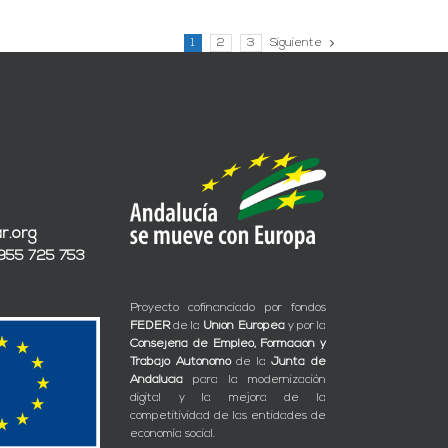
1
2
3
Siguiente
r.org
 955 725 753
Proyecto cofinanciado por fondos
FEDER
de la
Unión Europea
y por la
Consejería de Empleo, Formación y
Trabajo Autónomo
de la
Junta de
Andalucía
para la modernización
digital y la mejora de la
competitividad de las entidades de
economía social.