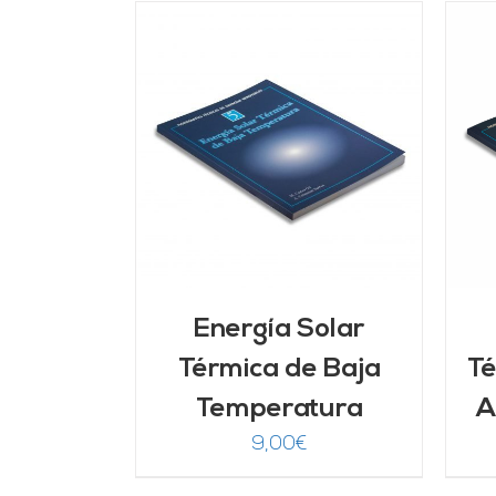
ARRITO
/
Valorado
AÑADIR AL CARRITO
/
LLES
con
5.00
de 5
DETALLES
Energía Solar
Térmica de Baja
Té
Temperatura
A
9,00
€