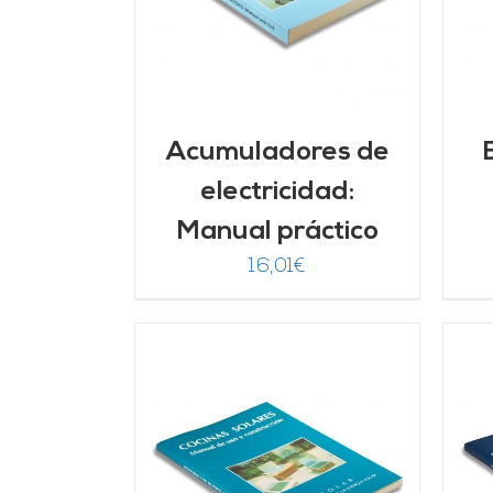
Acumuladores de
electricidad:
Manual práctico
16,01
€
ARRITO
/
AÑADIR AL CARRITO
/
LLES
DETALLES