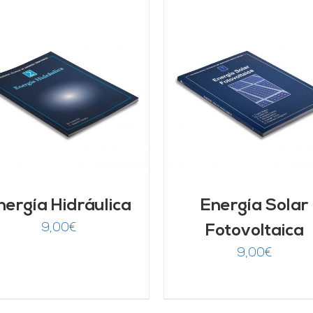
AÑADIR AL CARRITO
/
DETALLES
DETALLES
nergía Hidráulica
Energía Solar
9,00
€
Fotovoltaica
9,00
€