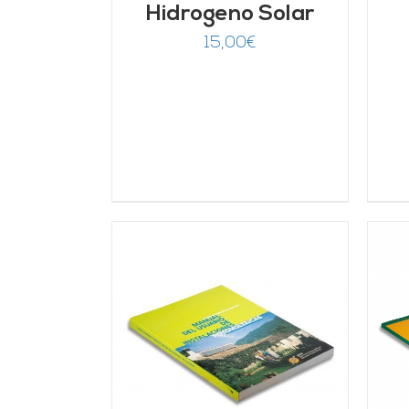
Hidrogeno Solar
15,00
€
ARRITO
/
AÑADIR AL CARRITO
/
LLES
DETALLES