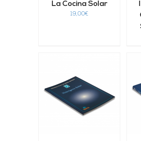
La Cocina Solar
19,00
€
ARRITO
/
AÑADIR AL CARRITO
/
LLES
DETALLES