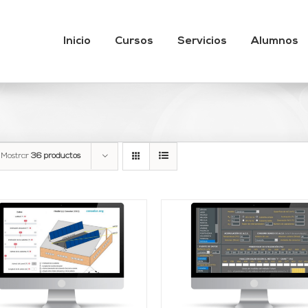
Inicio
Cursos
Servicios
Alumnos
Mostrar
36 productos
Valorado
DETALLES
AÑADIR AL CARRITO
/
con
3.89
DETALLES
de 5