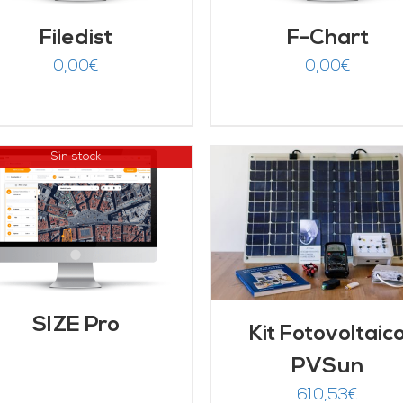
Filedist
F-Chart
0,00
€
0,00
€
Sin stock
AÑADIR AL CARRITO
/
DETALLES
AÑADIR AL CARRITO
DETALLES
SIZE Pro
Kit Fotovoltaic
PVSun
610,53
€