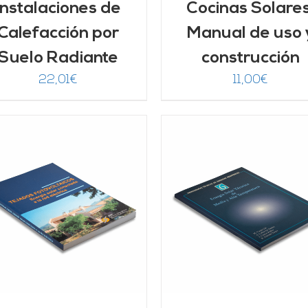
Instalaciones de
Cocinas Solares
Calefacción por
Manual de uso 
Suelo Radiante
construcción
22,01
€
11,00
€
AÑADIR AL CARRITO
Valorado
AÑADIR AL CARRITO
/
DETALLES
con
5.00
de 5
DETALLES