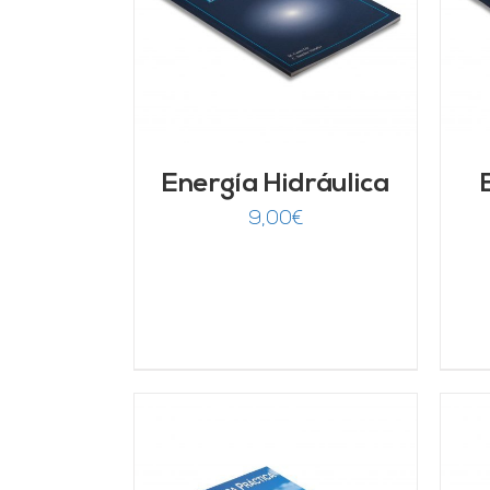
LLES
DETALLES
Energía Hidráulica
9,00
€