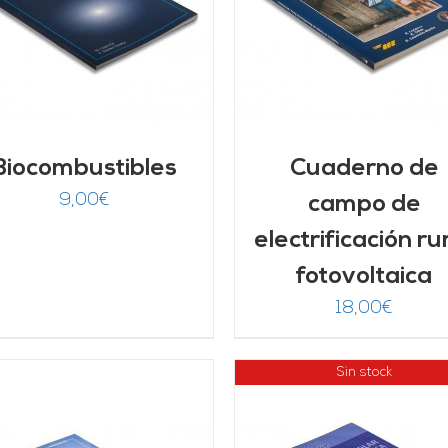
DETALLES
DETALLES
Biocombustibles
Cuaderno de
9,00
€
campo de
electrificación ru
fotovoltaica
18,00
€
Sin stock