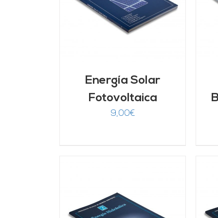
LLES
DETALLES
Energía Solar
Fotovoltaica
B
9,00
€
ARRITO
/
AÑADIR AL CARRITO
/