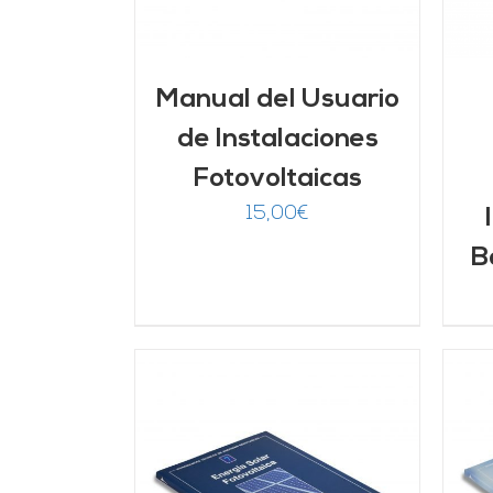
Manual del Usuario
de Instalaciones
Fotovoltaicas
15,00
€
B
ARRITO
/
AÑADIR AL CARRITO
/