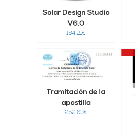
Solar Design Studio
V6.0
184,21
€
ARRITO
/
LLES
DETALLES
Tramitación de la
apostilla
252,63
€