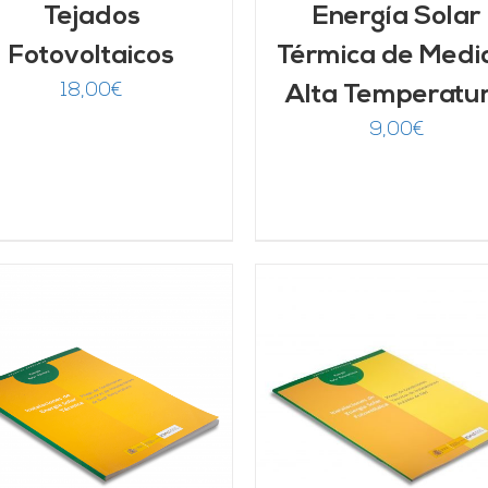
Tejados
Energía Solar
Fotovoltaicos
Térmica de Medi
18,00
€
Alta Temperatu
9,00
€
AÑADIR AL CARRITO
/
AÑADIR AL CARRITO
DETALLES
DETALLES