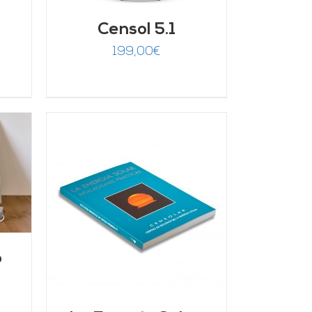
Censol 5.1
199,00
€
/
o