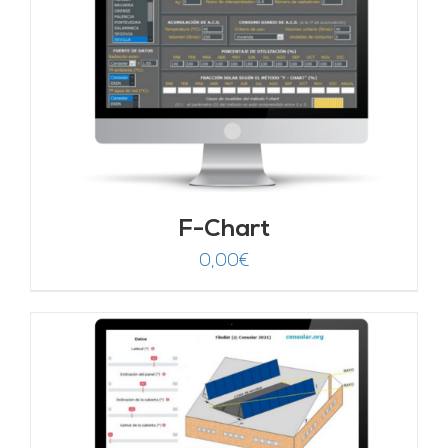
F-Chart
0,00
€