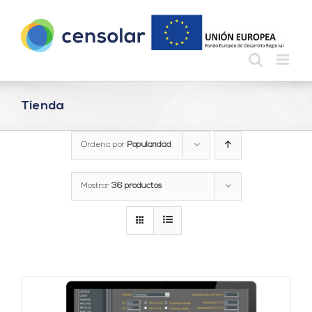
Saltar
al
contenido
Tienda
Ordena por
Popularidad
Mostrar
36 productos