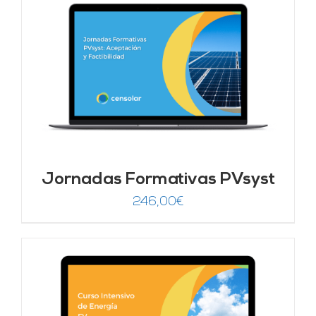
era:
es:
1.250,00€.
625,00€.
Jornadas Formativas PVsyst
246,00
€