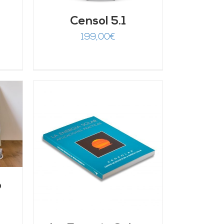
Censol 5.1
199,00
€
/
o