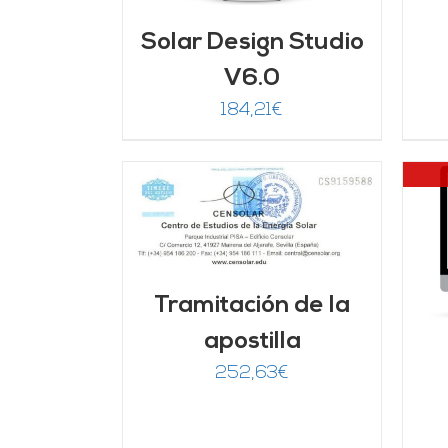
Solar Design Studio
V6.0
184,21
€
ARRITO
/
LLES
DETALLES
Tramitación de la
apostilla
252,63
€