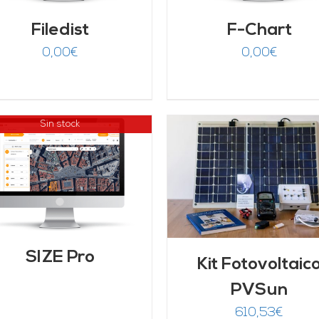
Filedist
F-Chart
0,00
€
0,00
€
Sin stock
AÑADIR AL CARRITO
/
DETALLES
AÑADIR AL CARRITO
DETALLES
SIZE Pro
Kit Fotovoltaic
PVSun
610,53
€