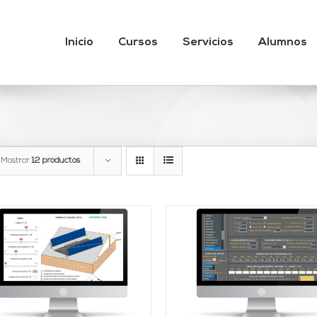
Inicio
Cursos
Servicios
Alumnos
Mostrar
12 productos
Valorado
DETALLES
AÑADIR AL CARRITO
/
con
3.89
DETALLES
de 5