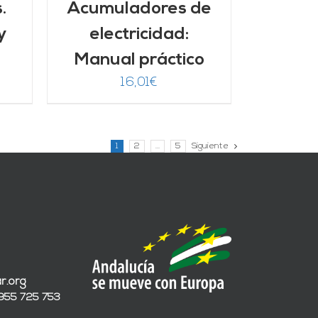
.
Acumuladores de
y
electricidad:
Manual práctico
16,01
€
1
2
…
5
Siguiente
r.org
 955 725 753