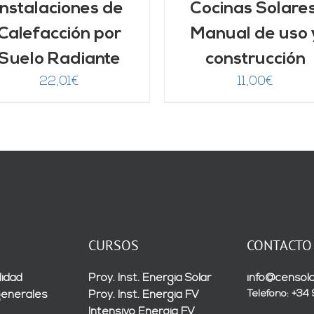
Instalaciones de
Cocinas Solares
Calefacción por
Manual de uso 
Suelo Radiante
construcción
22,01
€
11,00
€
CURSOS
CONTACTO
lidad
Proy. Inst. Energía Solar
info@censola
Teléfono: +34
generales
Proy. Inst. Energía FV
Intensivo Energía FV