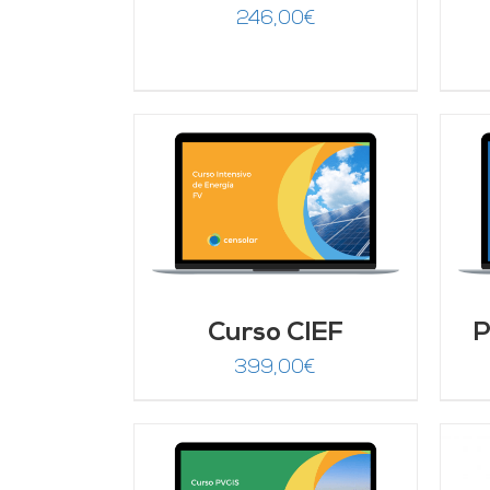
246,00
€
ARRITO
/
AÑADIR AL CARRITO
/
LLES
DETALLES
Curso CIEF
P
399,00
€