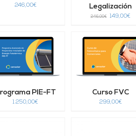
246,00
€
Legalización
El
El
149,00
€
246,00
€
precio
pr
original
ac
era:
es
246,00€.
14
AÑADIR AL CARRITO
/
Valorado
AÑADIR AL CARRITO
DETALLES
con
4.67
de 5
DETALLES
rograma PIE-FT
Curso FVC
1.250,00
€
299,00
€