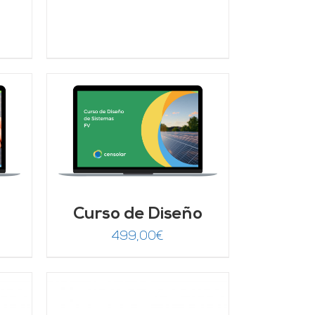
ecio
tual
:
9,00€.
/
Curso de Diseño
499,00
€