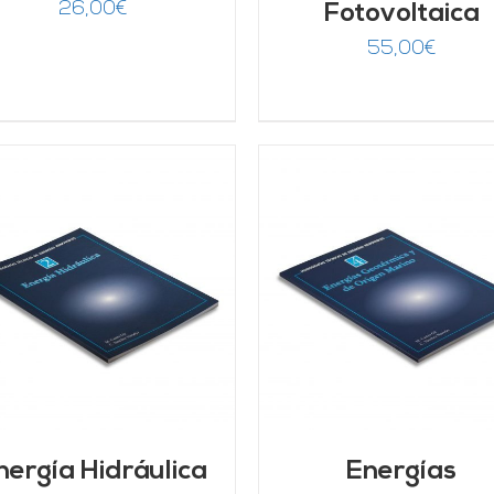
26,00
€
Fotovoltaica
55,00
€
AÑADIR AL CARRITO
/
AÑADIR AL CARRITO
DETALLES
DETALLES
nergía Hidráulica
Energías