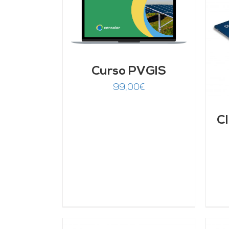
ARRITO
/
LLES
AÑADIR AL CARRITO
/
DETALLES
Curso PVGIS
99,00
€
Cl