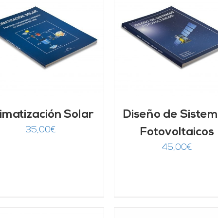
AÑADIR AL CARRITO
/
AÑADIR AL CARRITO
DETALLES
DETALLES
imatización Solar
Diseño de Siste
35,00
€
Fotovoltaicos
45,00
€