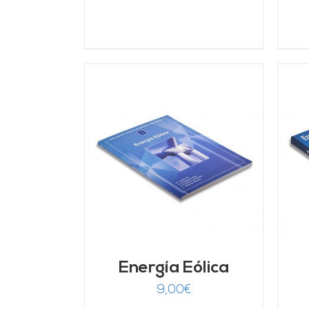
ARRITO
/
AÑADIR AL CARRITO
/
LLES
DETALLES
Energía Eólica
9,00
€