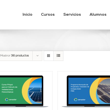
Inicio
Cursos
Servicios
Alumnos
Mostrar
36 productos
AÑADIR AL CARRITO
Valorado
AÑADIR AL CARRITO
/
DETALLES
con
4.95
de 5
DETALLES