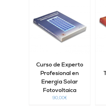
ARRITO
/
AÑADIR AL CARRITO
/
LLES
DETALLES
Curso de Experto
Profesional en
Energía Solar
Fotovoltaica
90,00
€