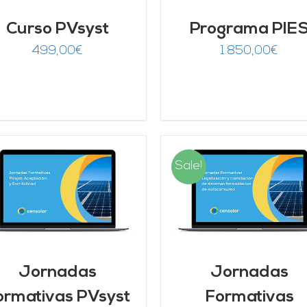
Curso PVsyst
Programa PIE
499,00
€
1.850,00
€
Sale!
AÑADIR AL CARRITO
/
AÑADIR AL CARRITO
DETALLES
DETALLES
Jornadas
Jornadas
ormativas PVsyst
Formativas