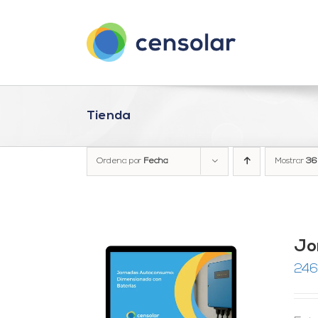
Saltar
al
contenido
Tienda
Ordena por
Fecha
Mostrar
36
Jo
246
RRITO
/
LES