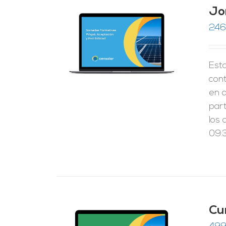
Jo
246
RRITO
/
LES
Esta
cont
en 
par
los 
09:3
Cu