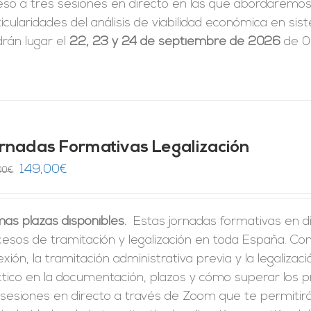
eso a tres sesiones en directo en las que abordaremos 
icularidades del análisis de viabilidad económica en 
rán lugar el
22, 23 y 24 de septiembre de 2026
de 09
rnadas Formativas Legalización
El
El
149,00
€
00
€
precio
precio
original
actual
mas plazas disponibles.
Estas jornadas formativas en di
era:
es:
cesos de tramitación y legalización en toda España. C
246,00€.
149,00€.
xión, la tramitación administrativa previa y la legalizac
ctico en la documentación, plazos y cómo superar los 
 sesiones en directo a través de Zoom que te permitir