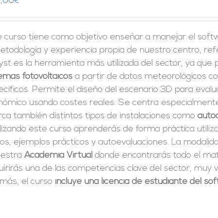
,00
€
e curso tiene como objetivo enseñar a manejar el sof
etodología y experiencia propia de nuestro centro, ref
st es la herramienta más utilizada del sector, ya que
emas fotovoltaicos
a partir de datos meteorológicos co
cíficos. Permite el diseño del escenario 3D para evalu
nómico usando costes reales. Se centra especialmente 
rca también distintos tipos de instalaciones como
auto
izando este curso aprenderás de forma práctica utiliz
tos, ejemplos prácticos y autoevaluaciones. La modali
uestra
Academia Virtual
donde encontrarás todo el mate
irirás una de las competencias clave del sector, muy v
más, el curso
incluye una licencia de estudiante del s