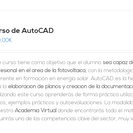
rso de AutoCAD
,00
€
e curso tiene como objetivo que el alumno
sea capaz d
esional en el área de la fotovoltaica
, con la metodologí
erente en formación en energía solar. AutoCAD es la h
a la
elaboración de planos y creación de la documentac
izando este curso aprenderás de forma práctica utiliz
tos, ejemplos prácticos y autoevaluaciones. La modali
uestra
Academia Virtual
donde encontrarás todo el mate
irirás una de las competencias clave del sector, muy v