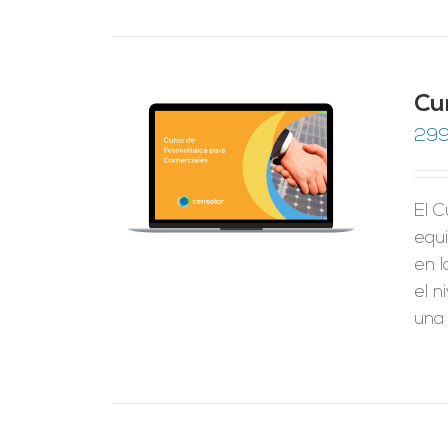
Cu
299
RRITO
/
LES
El C
equ
en l
el n
una 