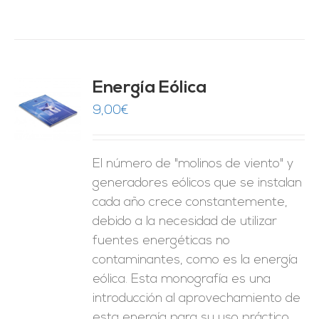
Energía Eólica
9,00
€
O
ES
El número de "molinos de viento" y
generadores eólicos que se instalan
cada año crece constantemente,
debido a la necesidad de utilizar
fuentes energéticas no
contaminantes, como es la energía
eólica. Esta monografía es una
introducción al aprovechamiento de
esta energía para su uso práctico.