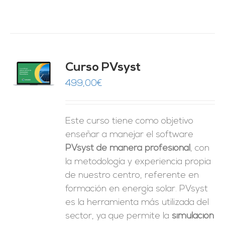
ado
Curso PVsyst
0
de 5
O
499,00
€
ES
Este curso tiene como objetivo
enseñar a manejar el software
PVsyst de manera profesional
, con
la metodología y experiencia propia
de nuestro centro, referente en
formación en energía solar. PVsyst
es la herramienta más utilizada del
sector, ya que permite la
simulación