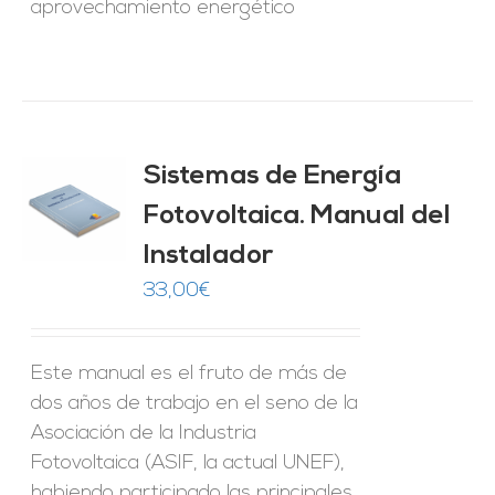
aprovechamiento energético
Sistemas de Energía
ado
0
de 5
Fotovoltaica. Manual del
O
Instalador
ES
33,00
€
Este manual es el fruto de más de
dos años de trabajo en el seno de la
Asociación de la Industria
Fotovoltaica (ASIF, la actual UNEF),
habiendo participado las principales