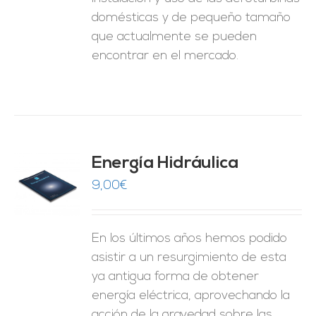
domésticas y de pequeño tamaño
que actualmente se pueden
encontrar en el mercado.
Energía Hidráulica
9,00
€
O
ES
En los últimos años hemos podido
asistir a un resurgimiento de esta
ya antigua forma de obtener
energía eléctrica, aprovechando la
acción de la gravedad sobre las