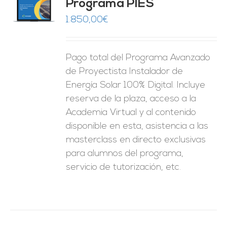
Programa PIES
5
de 5
O
1.850,00
€
ES
Pago total del Programa Avanzado
de Proyectista Instalador de
Energía Solar 100% Digital. Incluye
reserva de la plaza, acceso a la
Academia Virtual y al contenido
disponible en esta, asistencia a las
masterclass en directo exclusivas
para alumnos del programa,
servicio de tutorización, etc.