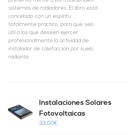
presenta frente a los tradicionales
sistemas de radiadores. El libro está
concebido con un espíritu
totalmente práctico, para que sea
útil a los que deseen ejercer
profesionalmente la actividad de
instalador de calefacción por suelo
radiante.
Instalaciones Solares
Fotovoltaicas
O
33,00
€
ES