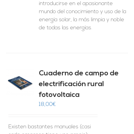
introducirse en el apasionante
mundo del conocimiento y uso de la
energía solar, la más limpia y noble
de todas las energías.
Cuaderno de campo de
electrificación rural
O
fotovoltaica
ES
18,00
€
Existen bastantes manuales (casi