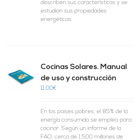
describen sus características y se
estudian sus propiedades
energéticas
Cocinas Solares. Manual
de uso y construcción
O
11,00
€
ES
En los países pobres, el 85% de la
energía consumida se emplea para
cocinar. Según un informe de la
FAO, cerca de 1.500 millones de