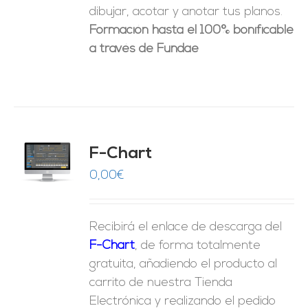
dibujar, acotar y anotar tus planos.
Formación hasta el 100% bonificable
a través de Fundae
do
F-Chart
9
O
0,00
€
ES
Recibirá el enlace de descarga del
F-Chart
, de forma totalmente
gratuita, añadiendo el producto al
carrito de nuestra Tienda
Electrónica y realizando el pedido