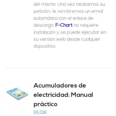
del mismo. Una vez recibamos su
petición, le remitiremos un email
automático con el enlace de
descarga.
F-Chart
no requiere
instalación y se puede ejecutar en
su versión web desde cualquier
dispositivo.
Acumuladores de
electricidad: Manual
O
práctico
ES
16,01
€