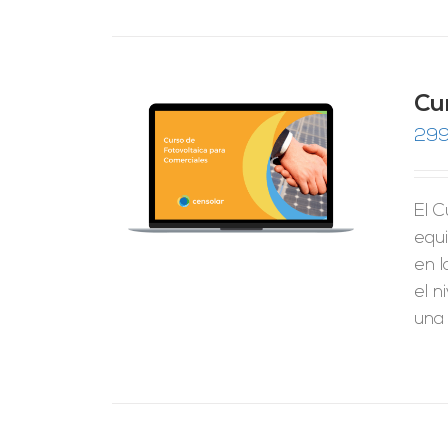
Cu
299
RRITO
/
LES
El C
equ
en l
el n
una 