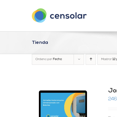
Saltar
al
contenido
Tienda
Ordena por
Fecha
Mostrar
12 
Jo
246
RRITO
/
LES