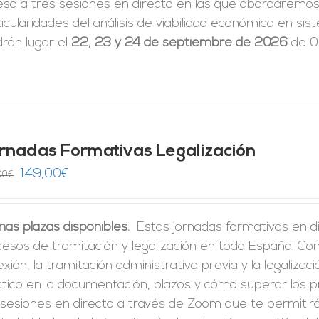
eso a tres sesiones en directo en las que abordaremos 
icularidades del análisis de viabilidad económica en 
rán lugar el
22, 23 y 24 de septiembre de 2026
de 09
rnadas Formativas Legalización
El
El
149,00
€
00
€
precio
precio
original
actual
mas plazas disponibles.
Estas jornadas formativas en di
era:
es:
cesos de tramitación y legalización en toda España. C
246,00€.
149,00€.
xión, la tramitación administrativa previa y la legalizac
ctico en la documentación, plazos y cómo superar los 
 sesiones en directo a través de Zoom que te permitir