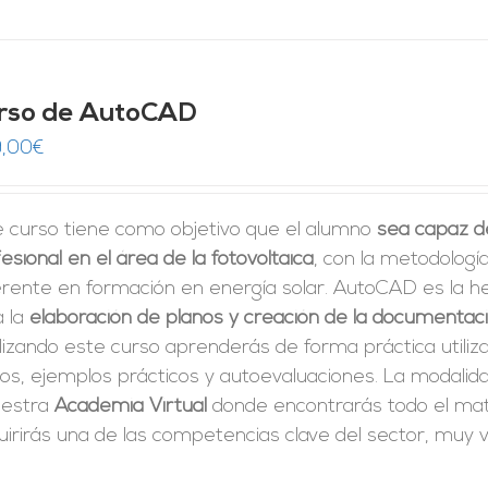
rso de AutoCAD
,00
€
e curso tiene como objetivo que el alumno
sea capaz d
esional en el área de la fotovoltaica
, con la metodologí
erente en formación en energía solar. AutoCAD es la h
a la
elaboración de planos y creación de la documentac
izando este curso aprenderás de forma práctica utiliz
tos, ejemplos prácticos y autoevaluaciones. La modali
uestra
Academia Virtual
donde encontrarás todo el mate
irirás una de las competencias clave del sector, muy v