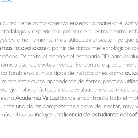
,00
€
e curso tiene como objetivo enseñar a manejar el sof
etodología y experiencia propia de nuestro centro, ref
st es la herramienta más utilizada del sector, ya que
emas fotovoltaicos
a partir de datos meteorológicos co
cíficos. Permite el diseño del escenario 3D para evalu
nómico usando costes reales. Se centra especialmente 
rca también distintos tipos de instalaciones como
auto
izando este curso aprenderás de forma práctica utiliz
tos, ejemplos prácticos y autoevaluaciones. La modali
uestra
Academia Virtual
donde encontrarás todo el mate
irirás una de las competencias clave del sector, muy v
más, el curso
incluye una licencia de estudiante del s