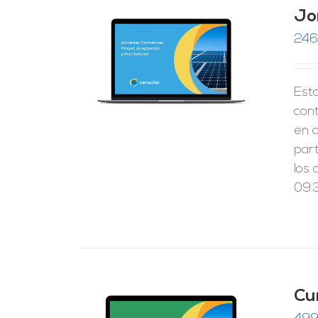
Jo
246
RRITO
/
LES
Esta
cont
en 
par
los 
09:3
Cu