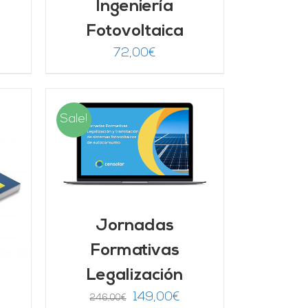
Ingeniería
Fotovoltaica
72,00
€
Sale!
/
Jornadas
Formativas
Legalización
El
El
149,00
€
246,00
€