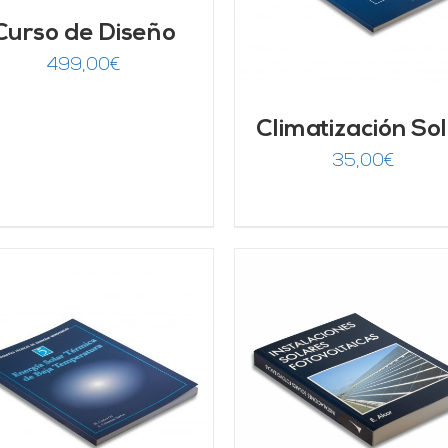
Curso de Diseño
499,00
€
Climatización So
35,00
€
AÑADIR AL CARRITO
/
AÑADIR AL CARRITO
DETALLES
DETALLES