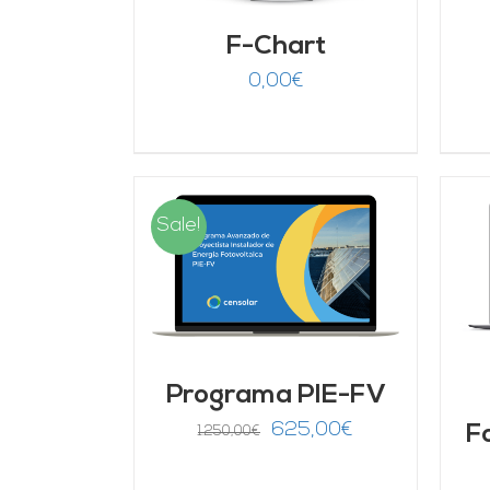
F-Chart
0,00
€
Sale!
ARRITO
/
AÑADIR AL CARRITO
/
LLES
DETALLES
Programa PIE-FV
El
El
625,00
€
F
1.250,00
€
precio
precio
original
actual