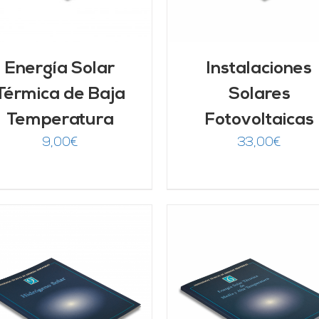
Energía Solar
Instalaciones
Térmica de Baja
Solares
Temperatura
Fotovoltaicas
9,00
€
33,00
€
DETALLES
Valorado
AÑADIR AL CARRITO
/
con
5.00
de 5
DETALLES