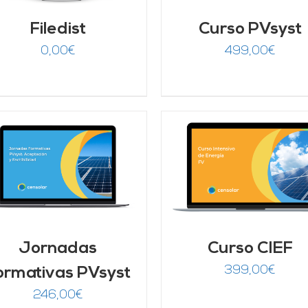
Filedist
Curso PVsyst
0,00
€
499,00
€
AÑADIR AL CARRITO
/
DETALLES
AÑADIR AL CARRITO
DETALLES
Jornadas
Curso CIEF
399,00
€
ormativas PVsyst
246,00
€