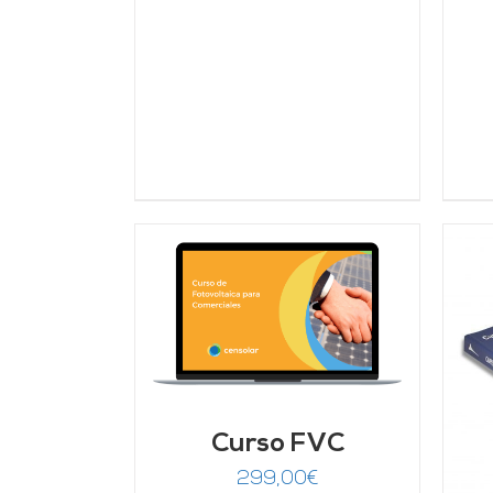
ARRITO
/
LLES
AÑADIR AL CARRITO
/
DETALLES
Curso FVC
299,00
€