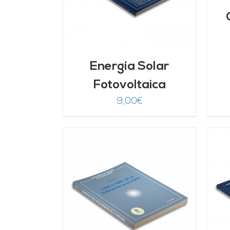
Energía Solar
Fotovoltaica
9,00
€
ARRITO
/
AÑADIR AL CARRITO
/
LLES
DETALLES