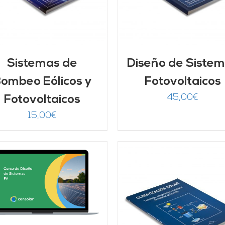
Sistemas de
Diseño de Siste
ombeo Eólicos y
Fotovoltaicos
45,00
€
Fotovoltaicos
15,00
€
AÑADIR AL CARRITO
/
AÑADIR AL CARRITO
DETALLES
DETALLES