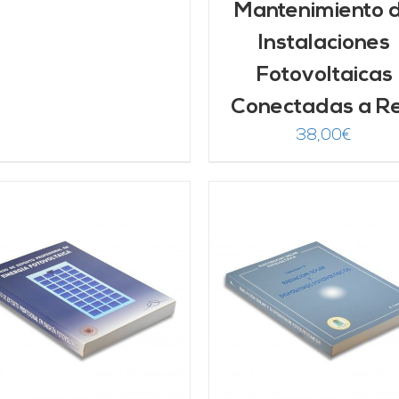
Mantenimiento 
Instalaciones
Fotovoltaicas
Conectadas a R
38,00
€
AÑADIR AL CARRITO
/
Valorado
AÑADIR AL CARRITO
DETALLES
con
5.00
de 5
DETALLES