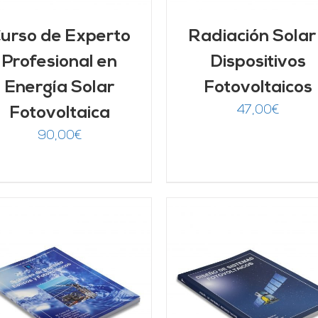
urso de Experto
Radiación Solar
Profesional en
Dispositivos
Energía Solar
Fotovoltaicos
47,00
€
Fotovoltaica
90,00
€
AÑADIR AL CARRITO
/
AÑADIR AL CARRITO
DETALLES
DETALLES