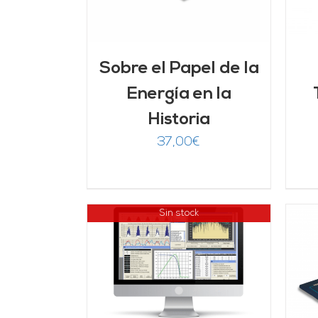
Sobre el Papel de la
Energía en la
Historia
37,00
€
Sin stock
LLES
AÑADIR AL CARRITO
/
DETALLES