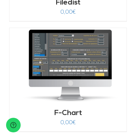
Filedist
0,00
€
F-Chart
0,00
€