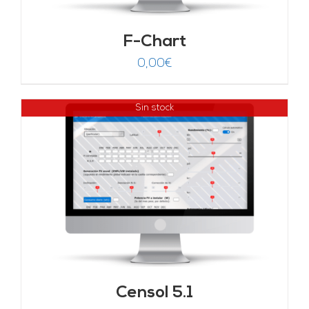
F-Chart
0,00
€
Sin stock
Censol 5.1