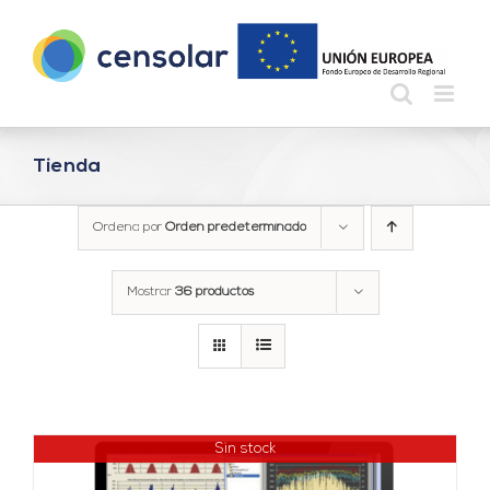
Saltar
al
contenido
Tienda
Ordena por
Orden predeterminado
Mostrar
36 productos
Sin stock