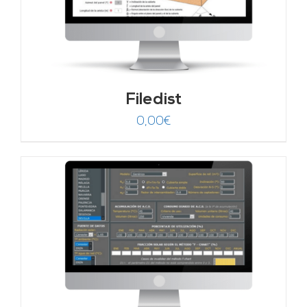
Filedist
0,00
€