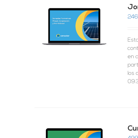
Jo
246
RRITO
/
LES
Esta
cont
en 
par
los 
09:3
Cu