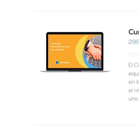
Cu
299
RRITO
/
LES
El C
equ
en l
el n
una 