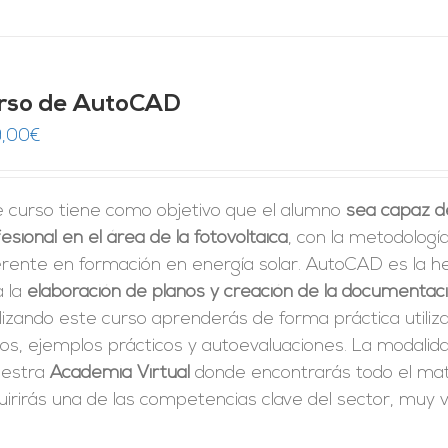
rso de AutoCAD
,00
€
e curso tiene como objetivo que el alumno
sea capaz d
esional en el área de la fotovoltaica
, con la metodologí
erente en formación en energía solar. AutoCAD es la h
a la
elaboración de planos y creación de la documentac
izando este curso aprenderás de forma práctica utiliz
tos, ejemplos prácticos y autoevaluaciones. La modali
uestra
Academia Virtual
donde encontrarás todo el mate
irirás una de las competencias clave del sector, muy v