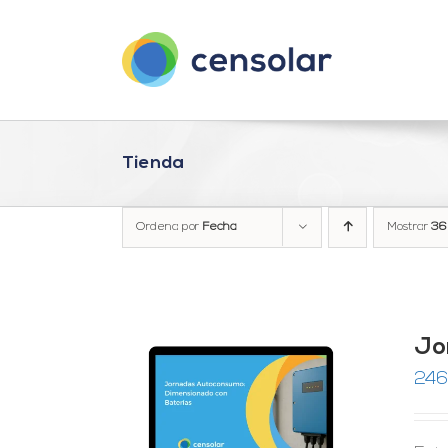
Saltar
al
contenido
Tienda
Ordena por
Fecha
Mostrar
36
Jo
246
RRITO
/
LES