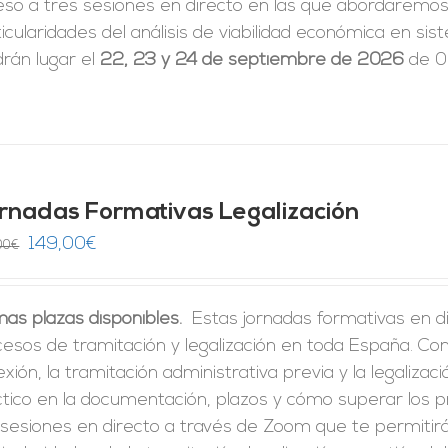
eso a tres sesiones en directo en las que abordaremos 
icularidades del análisis de viabilidad económica en 
rán lugar el
22, 23 y 24 de septiembre de 2026
de 09
rnadas Formativas Legalización
El
El
149,00
€
00
€
precio
precio
original
actual
mas plazas disponibles.
Estas jornadas formativas en di
era:
es:
cesos de tramitación y legalización en toda España. C
246,00€.
149,00€.
xión, la tramitación administrativa previa y la legalizac
ctico en la documentación, plazos y cómo superar los 
 sesiones en directo a través de Zoom que te permitir