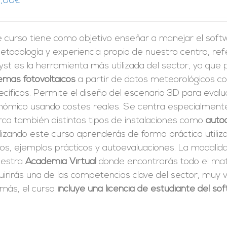
,00
€
e curso tiene como objetivo enseñar a manejar el sof
etodología y experiencia propia de nuestro centro, ref
st es la herramienta más utilizada del sector, ya que
emas fotovoltaicos
a partir de datos meteorológicos co
cíficos. Permite el diseño del escenario 3D para evalu
nómico usando costes reales. Se centra especialmente 
rca también distintos tipos de instalaciones como
auto
izando este curso aprenderás de forma práctica utiliz
tos, ejemplos prácticos y autoevaluaciones. La modali
uestra
Academia Virtual
donde encontrarás todo el mate
irirás una de las competencias clave del sector, muy v
más, el curso
incluye una licencia de estudiante del s